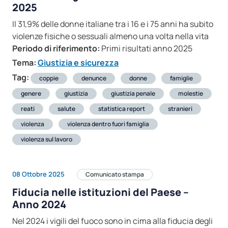
2025
Il 31,9% delle donne italiane tra i 16 e i 75 anni ha subito
violenze fisiche o sessuali almeno una volta nella vita
Periodo di riferimento:
Primi risultati anno 2025
Tema:
Giustizia e sicurezza
Tag:
coppie
denunce
donne
famiglie
genere
giustizia
giustizia penale
molestie
reati
salute
statistica report
stranieri
violenza
violenza dentro fuori famiglia
violenza sul lavoro
08 Ottobre 2025
Comunicato stampa
Fiducia nelle istituzioni del Paese –
Anno 2024
Nel 2024 i vigili del fuoco sono in cima alla fiducia degli