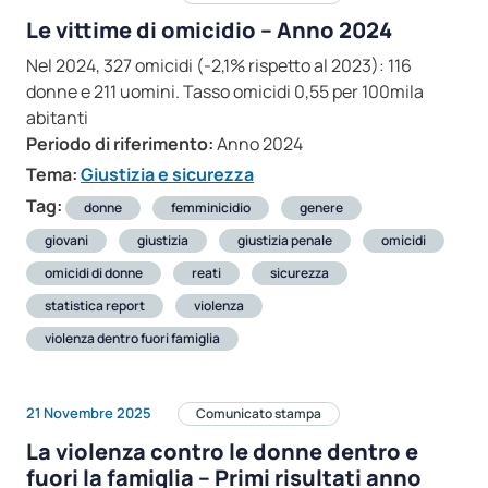
Le vittime di omicidio – Anno 2024
Nel 2024, 327 omicidi (-2,1% rispetto al 2023): 116
donne e 211 uomini. Tasso omicidi 0,55 per 100mila
abitanti
Periodo di riferimento:
Anno 2024
Tema:
Giustizia e sicurezza
Tag:
donne
femminicidio
genere
giovani
giustizia
giustizia penale
omicidi
omicidi di donne
reati
sicurezza
statistica report
violenza
violenza dentro fuori famiglia
21 Novembre 2025
Comunicato stampa
La violenza contro le donne dentro e
fuori la famiglia – Primi risultati anno