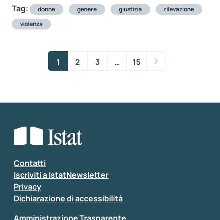
Tag:
donne
genere
giustizia
rilevazione
violenza
1
2
3
…
15
Contatti
Iscriviti a IstatNewsletter
Privacy
Dichiarazione di accessibilità
Amministrazione Trasparente