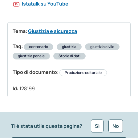
Istatalk su YouTube
Tema:
Giustizia e sicurezza
Tag:
centenario
giustizia
giustizia civile
giustizia penale
Storie di dati
Tipo di documento:
Produzione editoriale
Id:
128199
Ti è stata utile questa pagina?
Sì
No