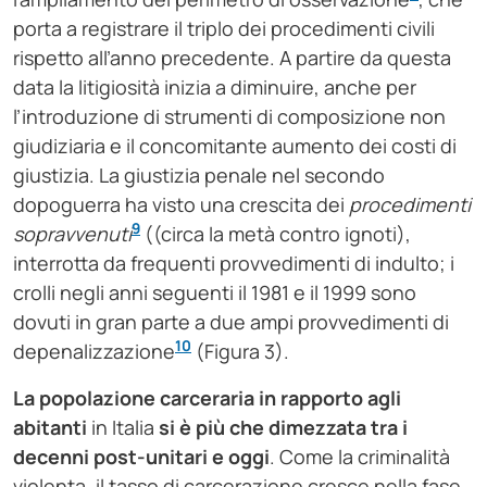
porta a registrare il triplo dei procedimenti civili
rispetto all’anno precedente. A partire da questa
data la litigiosità inizia a diminuire, anche per
l’introduzione di strumenti di composizione non
giudiziaria e il concomitante aumento dei costi di
giustizia. La giustizia penale nel secondo
dopoguerra ha visto una crescita dei
procedimenti
9
sopravvenuti
((circa la metà contro ignoti),
interrotta da frequenti provvedimenti di indulto; i
crolli negli anni seguenti il 1981 e il 1999 sono
dovuti in gran parte a due ampi provvedimenti di
10
depenalizzazione
(Figura 3).
La popolazione carceraria
in rapporto agli
abitanti
in Italia
si è più che dimezzata tra i
decenni post-unitari e oggi
. Come la criminalità
violenta, il tasso di carcerazione cresce nella fase