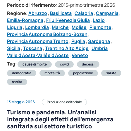
Periodo di riferimento:
2015-primo trimestre 2026
Regione:
Abruzzo
,
Basilicata
,
Calabria
,
Campania
,
Emilia-Romagna
,
Friuli-Venezia Giulia
,
Lazio
,
Liguria
,
Lombardia
,
Marche
,
Molise
,
Piemonte
,
Provincia Autonoma Bolzano-Bozen
,
Provincia Autonoma Trento
,
Puglia
,
Sardegna
,
Sicilia
,
Toscana
,
Trentino Alto Adige
,
Umbria
,
Valle d'Aosta-Vallée d'Aoste
,
Veneto
Tag:
cause di morte
covid
decessi
demografia
mortalità
popolazione
salute
sanità
13 Maggio 2026
Produzione editoriale
Turismo e pandemia. Un’analisi
integrata degli effetti dell’emergenza
sanitaria sul settore turistico