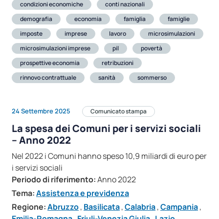
condizioni economiche
conti nazionali
demografia
economia
famiglia
famiglie
imposte
imprese
lavoro
microsimulazioni
microsimulazioni imprese
pil
povertà
prospettive economia
retribuzioni
rinnovo contrattuale
sanità
sommerso
24 Settembre 2025
Comunicato stampa
La spesa dei Comuni per i servizi sociali
– Anno 2022
Nel 2022 i Comuni hanno speso 10,9 miliardi di euro per
i servizi sociali
Periodo di riferimento:
Anno 2022
Tema:
Assistenza e previdenza
Regione:
Abruzzo
,
Basilicata
,
Calabria
,
Campania
,
Emilia-Romagna
,
Friuli-Venezia Giulia
,
Lazio
,