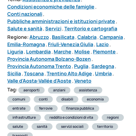
Condizioni economiche delle famiglie
,
Conti nazionali
,
Pubbliche amministrazioni e istituzioni private
,
Salute e sanità
,
Servizi
,
Territorio e cartografia
Regione:
Abruzzo
,
Basilicata
,
Calabria
,
Campania
,
Emilia-Romagna
,
Friuli-Venezia Giulia
,
Lazio
,
Liguria
,
Lombardia
,
Marche
,
Molise
,
Piemonte
,
Provincia Autonoma Bolzano-Bozen
,
Provincia Autonoma Trento
,
Puglia
,
Sardegna
,
Sicilia
,
Toscana
,
Trentino Alto Adige
,
Umbria
,
Valle d'Aosta-Vallée d'Aoste
,
Veneto
Tag:
aeroporti
anziani
assistenza
comuni
conti
disabili
economia
entrate
ferrovie
finanza pubblica
infrastrutture
reddito e condizioni di vita
regioni
salute
sanità
servizi sociali
territorio
trasporti