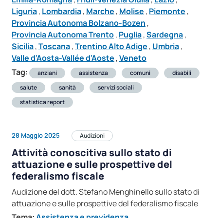
Liguria
,
Lombardia
,
Marche
,
Molise
,
Piemonte
,
Provincia Autonoma Bolzano-Bozen
,
Provincia Autonoma Trento
,
Puglia
,
Sardegna
,
Sicilia
,
Toscana
,
Trentino Alto Adige
,
Umbria
,
Valle d'Aosta-Vallée d'Aoste
,
Veneto
Tag:
anziani
assistenza
comuni
disabili
salute
sanità
servizi sociali
statistica report
28 Maggio 2025
Audizioni
Attività conoscitiva sullo stato di
attuazione e sulle prospettive del
federalismo fiscale
Audizione del dott. Stefano Menghinello sullo stato di
attuazione e sulle prospettive del federalismo fiscale
Tema:
Assistenza e previdenza
,