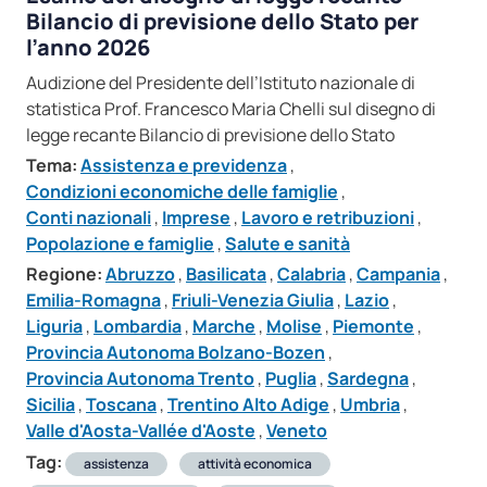
Bilancio di previsione dello Stato per
l’anno 2026
Audizione del Presidente dell’Istituto nazionale di
statistica Prof. Francesco Maria Chelli sul disegno di
legge recante Bilancio di previsione dello Stato
Tema:
Assistenza e previdenza
,
Condizioni economiche delle famiglie
,
Conti nazionali
,
Imprese
,
Lavoro e retribuzioni
,
Popolazione e famiglie
,
Salute e sanità
Regione:
Abruzzo
,
Basilicata
,
Calabria
,
Campania
,
Emilia-Romagna
,
Friuli-Venezia Giulia
,
Lazio
,
Liguria
,
Lombardia
,
Marche
,
Molise
,
Piemonte
,
Provincia Autonoma Bolzano-Bozen
,
Provincia Autonoma Trento
,
Puglia
,
Sardegna
,
Sicilia
,
Toscana
,
Trentino Alto Adige
,
Umbria
,
Valle d'Aosta-Vallée d'Aoste
,
Veneto
Tag:
assistenza
attività economica