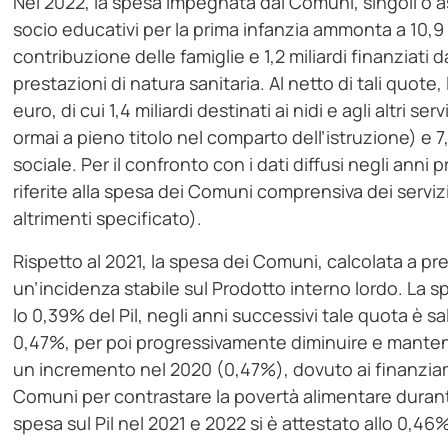
Nel 2022, la spesa impegnata dai Comuni, singoli o ass
socio educativi per la prima infanzia ammonta a 10,9 mi
contribuzione delle famiglie e 1,2 miliardi finanziati 
prestazioni di natura sanitaria. Al netto di tali quote,
euro, di cui 1,4 miliardi destinati ai nidi e agli altri se
ormai a pieno titolo nel comparto dell’istruzione) e 
sociale. Per il confronto con i dati diffusi negli ann
riferite alla spesa dei Comuni comprensiva dei serviz
altrimenti specificato).
Rispetto al 2021, la spesa dei Comuni, calcolata a pr
un’incidenza stabile sul Prodotto interno lordo. La
lo 0,39% del Pil, negli anni successivi tale quota è 
0,47%, per poi progressivamente diminuire e manteners
un incremento nel 2020 (0,47%), dovuto ai finanziame
Comuni per contrastare la povertà alimentare durante 
spesa sul Pil nel 2021 e 2022 si è attestato allo 0,4