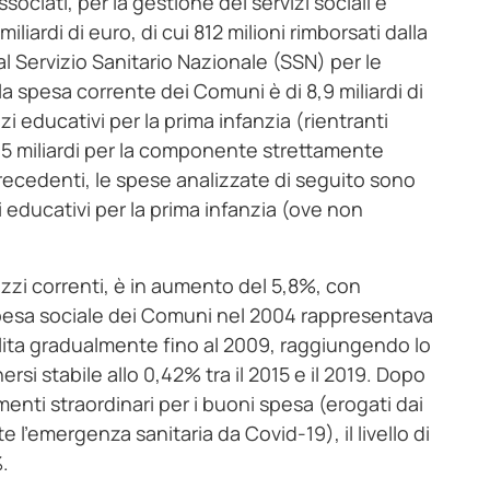
ociati, per la gestione dei servizi sociali e
liardi di euro, di cui 812 milioni rimborsati dalla
dal Servizio Sanitario Nazionale (SSN) per le
 la spesa corrente dei Comuni è di 8,9 miliardi di
rvizi educativi per la prima infanzia (rientranti
7,5 miliardi per la componente strettamente
i precedenti, le spese analizzate di seguito sono
i educativi per la prima infanzia (ove non
ezzi correnti, è in aumento del 5,8%, con
 spesa sociale dei Comuni nel 2004 rappresentava
salita gradualmente fino al 2009, raggiungendo lo
i stabile allo 0,42% tra il 2015 e il 2019. Dopo
nti straordinari per i buoni spesa (erogati dai
l’emergenza sanitaria da Covid-19), il livello di
6%.