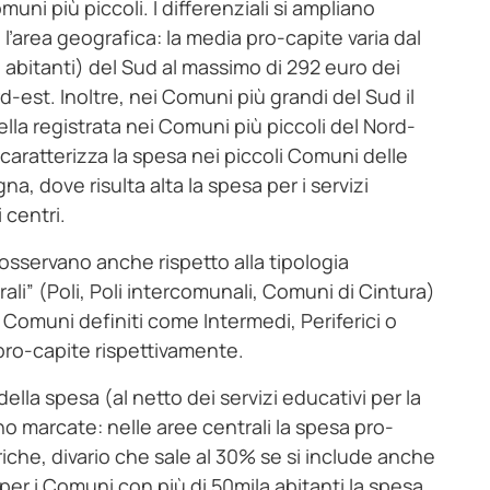
ni più piccoli. I differenziali si ampliano
l’area geografica: la media pro-capite varia dal
a abitanti) del Sud al massimo di 292 euro dei
d-est. Inoltre, nei Comuni più grandi del Sud il
uella registrata nei Comuni più piccoli del Nord-
 caratterizza la spesa nei piccoli Comuni delle
na, dove risulta alta la spesa per i servizi
i centri.
si osservano anche rispetto alla tipologia
trali” (Poli, Poli intercomunali, Comuni di Cintura)
i Comuni definiti come Intermedi, Periferici o
o pro-capite rispettivamente.
la spesa (al netto dei servizi educativi per la
eno marcate: nelle aree centrali la spesa pro-
riche, divario che sale al 30% se si include anche
e per i Comuni con più di 50mila abitanti la spesa