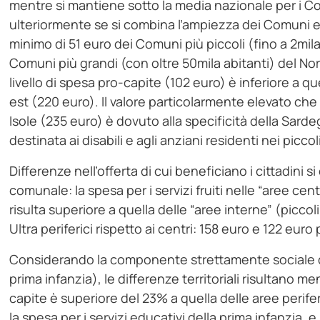
mentre si mantiene sotto la media nazionale per i Comu
ulteriormente se si combina l’ampiezza dei Comuni e 
minimo di 51 euro dei Comuni più piccoli (fino a 2mil
Comuni più grandi (con oltre 50mila abitanti) del Nor
livello di spesa pro-capite (102 euro) è inferiore a q
est (220 euro). Il valore particolarmente elevato che
Isole (235 euro) è dovuto alla specificità della Sardeg
destinata ai disabili e agli anziani residenti nei piccol
Differenze nell’offerta di cui beneficiano i cittadini 
comunale: la spesa per i servizi fruiti nelle “aree cen
risulta superiore a quella delle “aree interne” (piccol
Ultra periferici rispetto ai centri: 158 euro e 122 eur
Considerando la componente strettamente sociale del
prima infanzia), le differenze territoriali risultano m
capite è superiore del 23% a quella delle aree perife
la spesa per i servizi educativi della prima infanzia, 