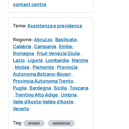
contact centre
Tema:
Assistenza e previdenza
Regione:
Abruzzo
,
Basilicata
,
Calabria
,
Campania
,
Emilia-
Romagna
,
Friuli-Venezia Giulia
,
Lazio
,
Liguria
,
Lombardia
,
Marche
,
Molise
,
Piemonte
,
Provincia
Autonoma Bolzano-Bozen
,
Provincia Autonoma Trento
,
Puglia
,
Sardegna
,
Sicilia
,
Toscana
,
Trentino Alto Adige
,
Umbria
,
Valle d'Aosta-Vallée d'Aoste
,
Veneto
Tag:
anziani
assistenza