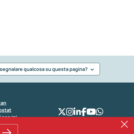
 segnalare qualcosa su questa pagina?
tan
ostat
i servizi