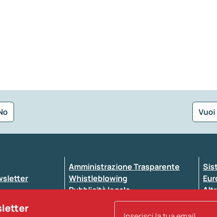
No
Vuoi
Seleziona la tipologia della segnalazione
Amministrazione Trasparente
Sis
ewsletter
Whistleblowing
Eur
Pubblicità legale
Altr
ccessibilità
Atti di notifica
sletter
Note legali