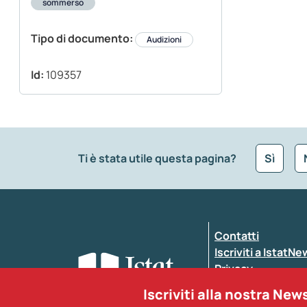
sommerso
Tipo di documento:
Audizioni
Id:
109357
Ti è stata utile questa pagina?
Sì
Che tipo di commento vuoi lasciare?
*
Contatti
Inserisci il tuo commento
*
Iscriviti a IstatN
Privacy
Dichiarazione di a
Iscriviti alla nostra New