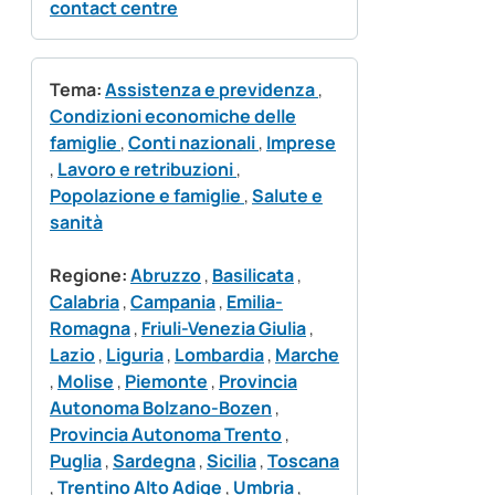
contact centre
Tema:
Assistenza e previdenza
,
Condizioni economiche delle
famiglie
,
Conti nazionali
,
Imprese
,
Lavoro e retribuzioni
,
Popolazione e famiglie
,
Salute e
sanità
Regione:
Abruzzo
,
Basilicata
,
Calabria
,
Campania
,
Emilia-
Romagna
,
Friuli-Venezia Giulia
,
Lazio
,
Liguria
,
Lombardia
,
Marche
,
Molise
,
Piemonte
,
Provincia
Autonoma Bolzano-Bozen
,
Provincia Autonoma Trento
,
Puglia
,
Sardegna
,
Sicilia
,
Toscana
,
Trentino Alto Adige
,
Umbria
,