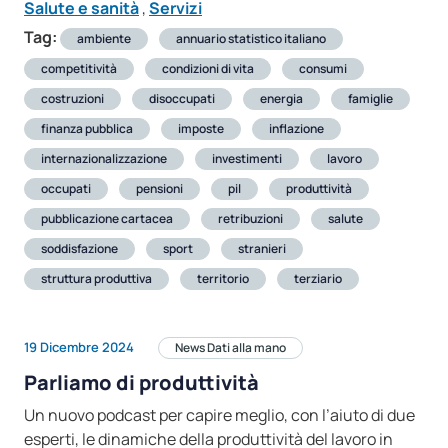
Salute e sanità
,
Servizi
Tag:
ambiente
annuario statistico italiano
competitività
condizioni di vita
consumi
costruzioni
disoccupati
energia
famiglie
finanza pubblica
imposte
inflazione
internazionalizzazione
investimenti
lavoro
occupati
pensioni
pil
produttività
pubblicazione cartacea
retribuzioni
salute
soddisfazione
sport
stranieri
struttura produttiva
territorio
terziario
19 Dicembre 2024
News Dati alla mano
Parliamo di produttività
Un nuovo podcast per capire meglio, con l’aiuto di due
esperti, le dinamiche della produttività del lavoro in