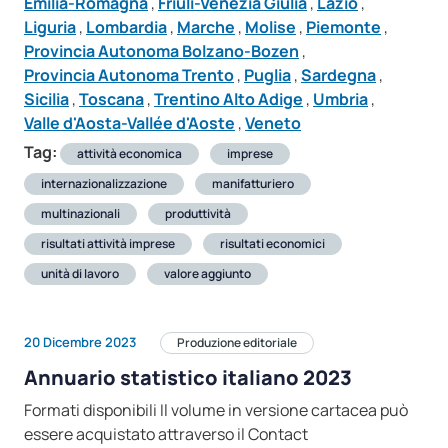
Emilia-Romagna
,
Friuli-Venezia Giulia
,
Lazio
,
Liguria
,
Lombardia
,
Marche
,
Molise
,
Piemonte
,
Provincia Autonoma Bolzano-Bozen
,
Provincia Autonoma Trento
,
Puglia
,
Sardegna
,
Sicilia
,
Toscana
,
Trentino Alto Adige
,
Umbria
,
Valle d'Aosta-Vallée d'Aoste
,
Veneto
Tag:
attività economica
imprese
internazionalizzazione
manifatturiero
multinazionali
produttività
risultati attività imprese
risultati economici
unità di lavoro
valore aggiunto
20 Dicembre 2023
Produzione editoriale
Annuario statistico italiano 2023
Formati disponibili Il volume in versione cartacea può
essere acquistato attraverso il Contact