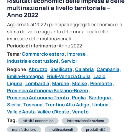
Risultati economici delle imprese e delle
multinazionali a livello territoriale –
Anno 2022
Aggiornati al 2022 i principali aggregati economici e la
stima del valore aggiunto delle unità locali delle
imprese e delle multinazionali
Periodo di riferimento:
Anno 2022
Tema:
Commercio estero
,
Imprese
,
Industria e costruzioni
,
Servizi
Regione:
Abruzzo
,
Basilicata
,
Calabria
,
Campania
,
Emilia-Romagna
,
Friuli-Venezia Giulia
,
Lazio
,
Liguria
,
Lombardia
,
Marche
,
Molise
,
Piemonte
,
Provincia Autonoma Bolzano-Bozen
,
Provincia Autonoma Trento
,
Puglia
,
Sardegna
,
Sicilia
,
Toscana
,
Trentino Alto Adige
,
Umbria
,
Valle d'Aosta-Vallée d'Aoste
,
Veneto
Tag:
attività economica
internazionalizzazione
manifatturiero
multinazionali
produttività