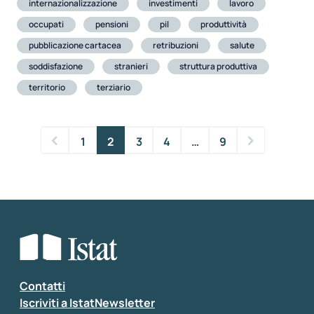
internazionalizzazione
investimenti
lavoro
occupati
pensioni
pil
produttività
pubblicazione cartacea
retribuzioni
salute
soddisfazione
stranieri
struttura produttiva
territorio
terziario
1
2
3
4
…
9
Contatti
Iscriviti a IstatNewsletter