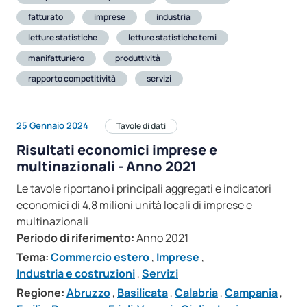
fatturato
imprese
industria
letture statistiche
letture statistiche temi
manifatturiero
produttività
rapporto competitività
servizi
25 Gennaio 2024
Tavole di dati
Risultati economici imprese e
multinazionali - Anno 2021
Le tavole riportano i principali aggregati e indicatori
economici di 4,8 milioni unità locali di imprese e
multinazionali
Periodo di riferimento:
Anno 2021
Tema:
Commercio estero
,
Imprese
,
Industria e costruzioni
,
Servizi
Regione:
Abruzzo
,
Basilicata
,
Calabria
,
Campania
,