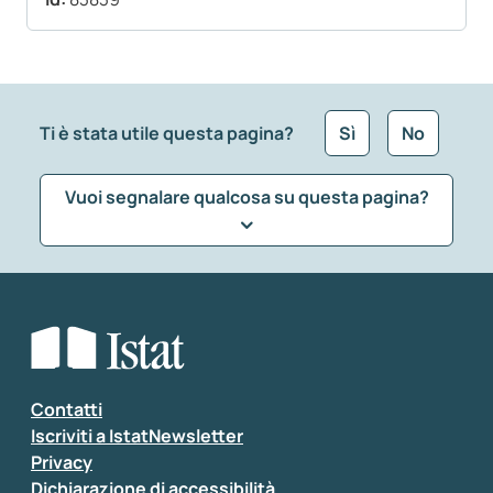
Ti è stata utile questa pagina?
Sì
No
Vuoi segnalare qualcosa su questa pagina?
Che tipo di commento vuoi lasciare?
*
Seleziona la tipologia della segnalazione
Inserisci il tuo commento
*
Contatti
Iscriviti a IstatNewsletter
Privacy
Dichiarazione di accessibilità