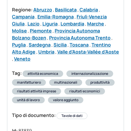
Regione:
Abruzzo
,
Basilicata
,
Calabria
,
Campania
,
Emilia-Romagna
,
Friuli-Venezia
Giulia
,
Lazio
,
Liguria
,
Lombardia
,
Marche
,
Molise
,
Piemonte
,
Provincia Autonoma
Bolzano-Bozen
,
Provincia Autonoma Trento
,
Puglia
,
Sardegna
,
Sicilia
,
Toscana
,
Trentino
Alto Adige
,
Umbria
,
Valle d'Aosta-Vallée d'Aoste
,
Veneto
Tag:
attività economica
internazionalizzazione
manifatturiero
multinazionali
produttività
risultati attività imprese
risultati economici
unità di lavoro
valore aggiunto
Tipo di documento:
Tavole di dati
Id:
83839