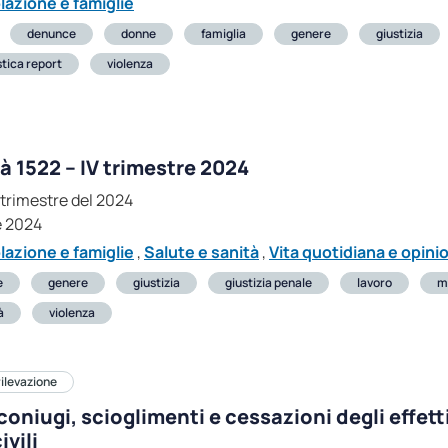
lazione e famiglie
denunce
donne
famiglia
genere
giustizia
stica report
violenza
tà 1522 – IV trimestre 2024
 trimestre del 2024
e 2024
lazione e famiglie
,
Salute e sanità
,
Vita quotidiana e opinio
e
genere
giustizia
giustizia penale
lavoro
m
à
violenza
rilevazione
oniugi, scioglimenti e cessazioni degli effetti
ivili