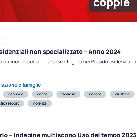
coppie
esidenziali non specializzate – Anno 2024
e minori accolte nelle Case rifugio e nei Presidi residenziali as
lazione e famiglie
denunce
donne
famiglia
genere
giustizia
stica report
violenza
io – Indagine multiscopo Uso del tempo 2023: f