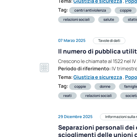
Tema:
Giustizia e sicurezza
,
Popo
Tag:
centri antiviolenza
coppie
relazioni sociali
salute
stati
07 Marzo 2025
Tavole di dati
Il numero di pubblica utili
Crescono le chiamate al 1522 nel IV
Periodo di riferimento:
IV trimestr
Tema:
Giustizia e sicurezza
,
Popo
Tag:
coppie
donne
famigli
reati
relazioni sociali
societ
29 Dicembre 2025
Informazioni sulla 
Separazioni personali dei c
scioglimenti delle unioni c