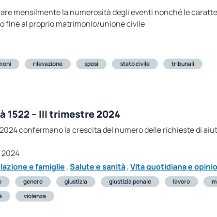
ilevare mensilmente la numerosità degli eventi nonché le caratt
o fine al proprio matrimonio/unione civile
moni
rilevazione
sposi
stato civile
tribunali
à 1522 – III trimestre 2024
e 2024 confermano la crescita del numero delle richieste di aiu
e 2024
lazione e famiglie
,
Salute e sanità
,
Vita quotidiana e opinio
e
genere
giustizia
giustizia penale
lavoro
m
à
violenza