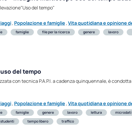
a rilevazione"Uso del tempo"
3
iaggi
,
Popolazione e famiglie
,
Vita quotidiana e opinione de
ie
famiglie
file per la ricerca
genere
lavoro
: uso del tempo
izzata con tecnica P.A.P.I. a cadenza quinquennale, è condotta
iaggi
,
Popolazione e famiglie
,
Vita quotidiana e opinione de
ie
famiglie
genere
lavoro
lettura
microdati
studenti
tempo libero
traffico