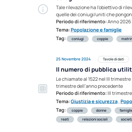
Tale rilevazione ha l'obiettivo di r
quelle dei coniugi/uniti che pongon
Periodo di riferimento:
Anno 2026
Tema:
Popolazione e famiglie
Tag:
coniugi
coppie
matri
25 Novembre 2024
Tavole di dati
Il numero di pubblica utilit
Le chiamate al 1522 nel III trimestr
trimestre dell’anno precedente
Periodo di riferimento:
III trimestr
Tema:
Giustizia e sicurezza
,
Popo
Tag:
coppie
donne
famigli
reati
relazioni sociali
societ