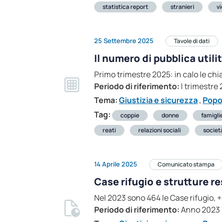
statistica report
stranieri
v
25 Settembre 2025
Tavole di dati
Il numero di pubblica utili
Primo trimestre 2025: in calo le chi
Periodo di riferimento:
I trimestre
Tema:
Giustizia e sicurezza
,
Popo
Tag:
coppie
donne
famigli
reati
relazioni sociali
societ
14 Aprile 2025
Comunicato stampa
Case rifugio e strutture r
Nel 2023 sono 464 le Case rifugio, +
Periodo di riferimento:
Anno 2023