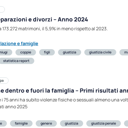
separazioni e divorzi – Anno 2024
ia 173.272 matrimoni, il 5,9% in meno rispetto al 2023.
lazione e famiglie
niugi
coppie
figli
giustizia
giustizia civile
m
statistica report
pa
 dentro e fuori la famiglia – Primi risultati a
 e i 75 anni ha subito violenze fisiche o sessuali almeno una volt
tati anno 2025
e
famiglie
genere
giustizia
giustizia penale