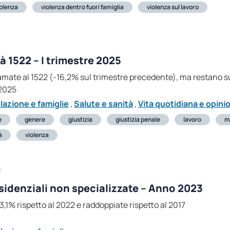
iolenza
violenza dentro fuori famiglia
violenza sul lavoro
tà 1522 – I trimestre 2025
amate al 1522 (-16,2% sul trimestre precedente), ma restano su
 2025
lazione e famiglie
,
Salute e sanità
,
Vita quotidiana e opinio
e
genere
giustizia
giustizia penale
lavoro
m
à
violenza
esidenziali non specializzate – Anno 2023
3,1% rispetto al 2022 e raddoppiate rispetto al 2017