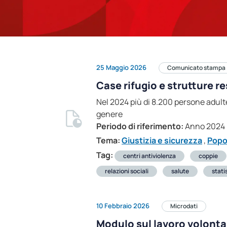
25 Maggio 2026
Comunicato stampa
Case rifugio e strutture r
Nel 2024 più di 8.200 persone adulte 
genere
Periodo di riferimento:
Anno 2024
Tema:
Giustizia e sicurezza
,
Popo
Tag:
centri antiviolenza
coppie
relazioni sociali
salute
stati
10 Febbraio 2026
Microdati
Modulo sul lavoro volontar