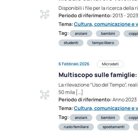
Disponibili i file per la ricerca dell
Periodo di riferimento:
2013 - 202
Tema:
Cultura, comunicazione e v
Tag:
anziani
bambini
copp
studenti
tempo libero
6 Febbraio 2026
Microdati
Multiscopo sulle famiglie
La rilevazione “Uso del Tempo”, real
50 mila […]
Periodo di riferimento:
Anno 2023
Tema:
Cultura, comunicazione e v
Tag:
anziani
bambini
copp
ruolo familiare
spostamenti