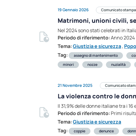
19 Gennaio 2026
Comunicato stampa
Matrimoni, unioni civili, 
Nel 2024 sono stati celebrati in Ital
Periodo di riferimento:
Anno 2024
Tema:
Giustizia e sicurezza
,
Popo
Tag:
assegno di mantenimento
co
minori
nozze
nuzialità
21 Novembre 2025
Comunicato stam
La violenza contro le donne
Il 31,9% delle donne italiane tra i 16
Periodo di riferimento:
Primi risul
Tema:
Giustizia e sicurezza
Tag:
coppie
denunce
donn