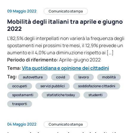
09 Maggio 2022
Comunicato stampa
Mobilità degli italiani tra aprile e giugno
2022
L’82,5% degli interpellati non varierà la frequenza degli
spostamenti nei prossimi tre mesi, il 12,9% prevede un
aumento e il 4,0% una diminuzione rispetto ai […]
Periodo di riferimento:
Aprile-giugno 2022
Tema:
Vita quotidiana e opinione dei cittadini
Tag:
autovetture
covid
lavoro
mobilità
occupati
servizi pubblici
soddisfazione cittadini
spostamenti
statistiche today
studenti
trasporti
04 Maggio 2022
Comunicato stampa