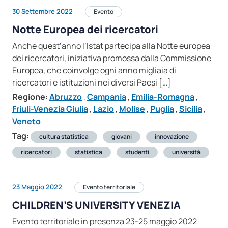
30 Settembre 2022
Evento
Notte Europea dei ricercatori
Anche quest’anno l’Istat partecipa alla Notte europea
dei ricercatori, iniziativa promossa dalla Commissione
Europea, che coinvolge ogni anno migliaia di
ricercatori e istituzioni nei diversi Paesi […]
Regione:
Abruzzo
,
Campania
,
Emilia-Romagna
,
Friuli-Venezia Giulia
,
Lazio
,
Molise
,
Puglia
,
Sicilia
,
Veneto
Tag:
cultura statistica
giovani
innovazione
ricercatori
statistica
studenti
università
23 Maggio 2022
Evento territoriale
CHILDREN’S UNIVERSITY VENEZIA
Evento territoriale in presenza 23-25 maggio 2022