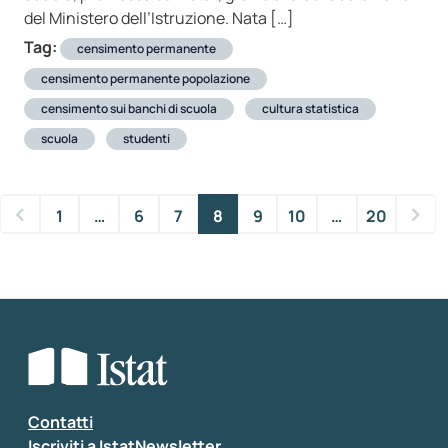
del Ministero dell’Istruzione. Nata […]
Tag:
censimento permanente
censimento permanente popolazione
censimento sui banchi di scuola
cultura statistica
scuola
studenti
1
…
6
7
8
9
10
…
20
Contatti
Iscriviti a IstatNewsletter