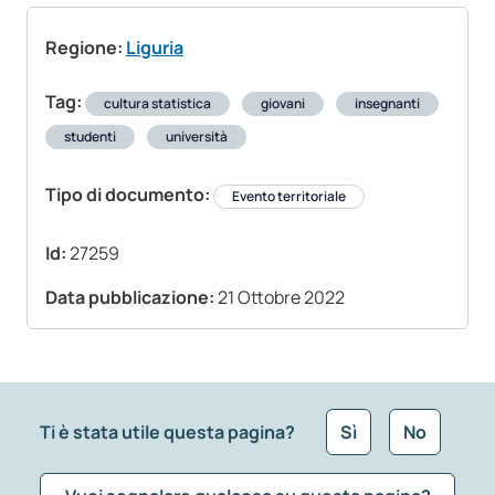
Regione:
Liguria
Tag:
cultura statistica
giovani
insegnanti
studenti
università
Tipo di documento:
Evento territoriale
Id:
27259
Data pubblicazione:
21 Ottobre 2022
Ti è stata utile questa pagina?
Sì
No