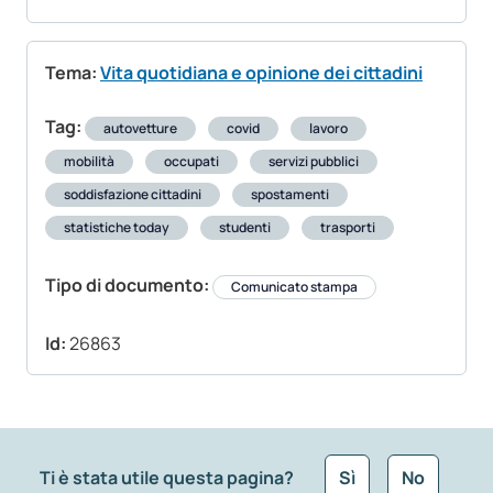
Tema:
Vita quotidiana e opinione dei cittadini
Tag:
autovetture
covid
lavoro
mobilità
occupati
servizi pubblici
soddisfazione cittadini
spostamenti
statistiche today
studenti
trasporti
Tipo di documento:
Comunicato stampa
Id:
26863
Ti è stata utile questa pagina?
Sì
No