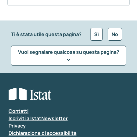
Ti è stata utile questa pagina?
Sì
No
Vuoi segnalare qualcosa su questa pagina?
Che tipo di commento vuoi lasciare?
*
Seleziona la tipologia della segnalazione
Inserisci il tuo commento
*
Contatti
Iscriviti a IstatNewsletter
Privacy
Dichiarazione di accessibilità