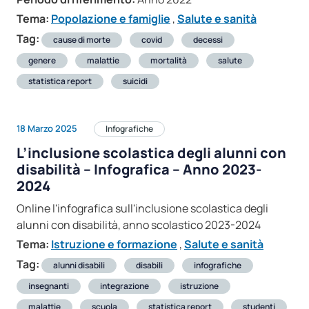
Tema:
Popolazione e famiglie
,
Salute e sanità
Tag:
cause di morte
covid
decessi
genere
malattie
mortalità
salute
statistica report
suicidi
18 Marzo 2025
Infografiche
L’inclusione scolastica degli alunni con
disabilità – Infografica – Anno 2023-
2024
Online l'infografica sull'inclusione scolastica degli
alunni con disabilità, anno scolastico 2023-2024
Tema:
Istruzione e formazione
,
Salute e sanità
Tag:
alunni disabili
disabili
infografiche
insegnanti
integrazione
istruzione
malattie
scuola
statistica report
studenti