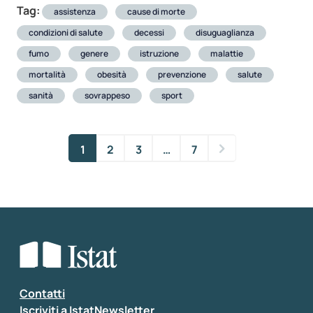
Tag:
assistenza
cause di morte
condizioni di salute
decessi
disuguaglianza
fumo
genere
istruzione
malattie
mortalità
obesità
prevenzione
salute
sanità
sovrappeso
sport
1
2
3
…
7
Contatti
Iscriviti a IstatNewsletter