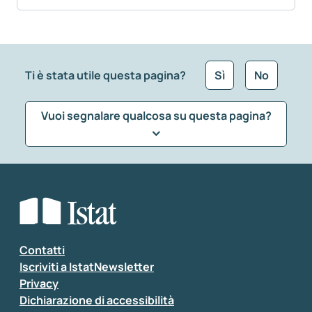
Ti è stata utile questa pagina?
Sì
No
Vuoi segnalare qualcosa su questa pagina?
Che tipo di commento vuoi lasciare?
*
Seleziona la tipologia della segnalazione
Inserisci il tuo commento
*
Contatti
Iscriviti a IstatNewsletter
Privacy
Dichiarazione di accessibilità