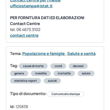
Contact centre per i media
ufficiostampa@istat.it
PER FORNITURA DATI ED ELABORAZIONI
Contact Centre
contact centre
Tema:
Popolazione e famiglie
,
Salute e sanità
Tag:
cause di morte
covid
decessi
genere
malattie
mortalità
salute
statistica report
suicidi
Tipo di documento:
Comunicato stampa
Id:
125838