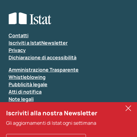
Che tipo di commento vuoi lasciare?
*
Seleziona la tipologia della segnalazione
Inserisci il tuo commento
*
Contatti
Iscriviti a IstatNewsletter
Privacy
Dichiarazione di accessibilità
Amministrazione Trasparente
Whistleblowing
Pubblicità legale
Atti di notifica
Note legali
Sistan
Iscriviti alla nostra Newsletter
Eurostat
*
Tutti i campi sono obbligatori
Gli aggiornamenti di Istat ogni settimana
Altri servizi
Si prega di non fornire dati di natura personale (ad
esempio dati di contatto). Per ogni altra comunicazione