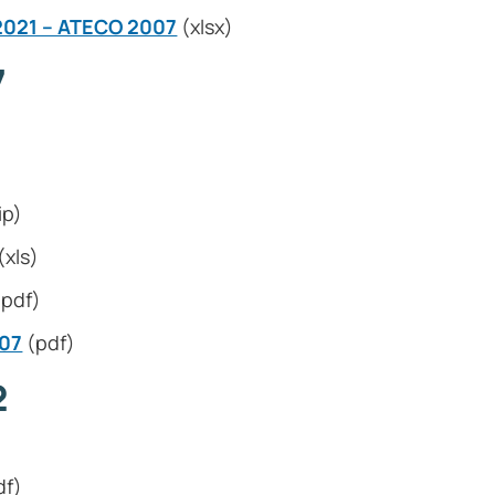
2021 – ATECO 2007
(xlsx)
7
ip)
(xls)
pdf)
007
(pdf)
2
df)