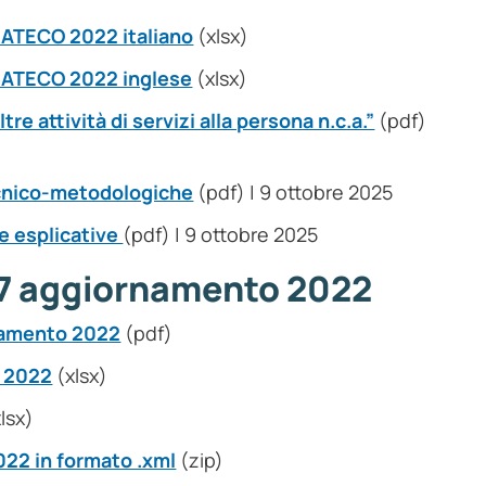
 ATECO 2022 italiano
(xlsx)
– ATECO 2022 inglese
(xlsx)
re attività di servizi alla persona n.c.a.”
(pdf)
ecnico-metodologiche
(pdf) | 9 ottobre 2025
e esplicative
(pdf) | 9 ottobre 2025
7 aggiornamento 2022
namento 2022
(pdf)
o 2022
(xlsx)
lsx)
22 in formato .xml
(zip)