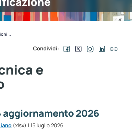
ificazione
oni...
Condividi:
cnica e
o
5 aggiornamento 2026
liano
(xlsx) | 15 luglio 2026