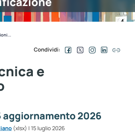
ificazione
oni...
Condividi:
cnica e
o
5 aggiornamento 2026
liano
(xlsx) | 15 luglio 2026