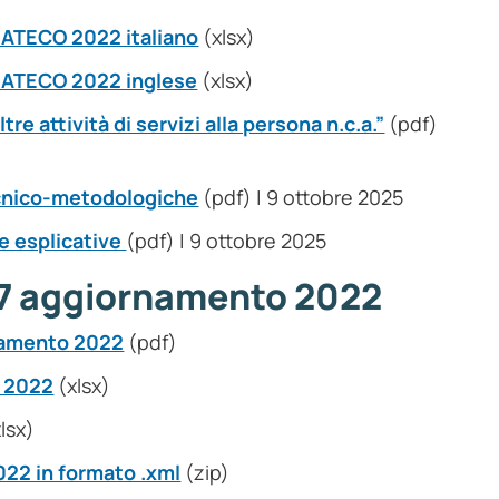
 ATECO 2022 italiano
(xlsx)
– ATECO 2022 inglese
(xlsx)
re attività di servizi alla persona n.c.a.”
(pdf)
ecnico-metodologiche
(pdf) | 9 ottobre 2025
e esplicative
(pdf) | 9 ottobre 2025
7 aggiornamento 2022
namento 2022
(pdf)
o 2022
(xlsx)
lsx)
22 in formato .xml
(zip)