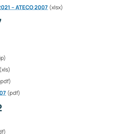
2021 – ATECO 2007
(xlsx)
7
ip)
(xls)
pdf)
007
(pdf)
2
df)