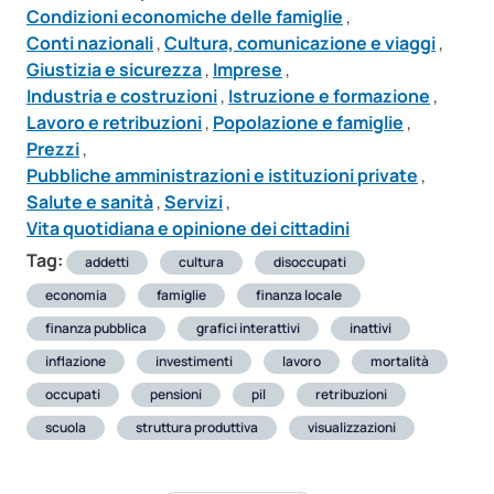
Condizioni economiche delle famiglie
,
Conti nazionali
,
Cultura, comunicazione e viaggi
,
Giustizia e sicurezza
,
Imprese
,
Industria e costruzioni
,
Istruzione e formazione
,
Lavoro e retribuzioni
,
Popolazione e famiglie
,
Prezzi
,
Pubbliche amministrazioni e istituzioni private
,
Salute e sanità
,
Servizi
,
Vita quotidiana e opinione dei cittadini
Tag:
addetti
cultura
disoccupati
economia
famiglie
finanza locale
finanza pubblica
grafici interattivi
inattivi
inflazione
investimenti
lavoro
mortalità
occupati
pensioni
pil
retribuzioni
scuola
struttura produttiva
visualizzazioni