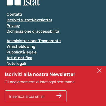
Contatti
Iscriviti a IstatNewsletter
Privacy
Dichiarazione di accessibilità
Amministrazione Trasparente
Whistleblowing
Pubblicità legale
Atti di notifica
Note legali
Sistan
Iscriviti alla nostra Newsletter
Eurostat
Gli aggiornamenti di Istat ogni settimana
Altri servizi