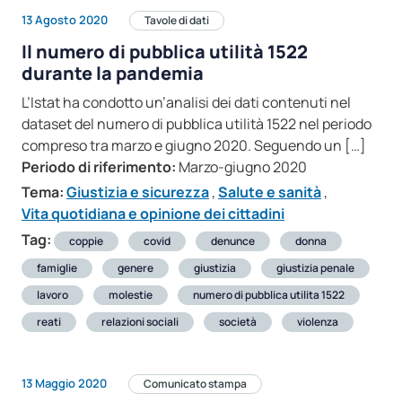
13 Agosto 2020
Tavole di dati
Il numero di pubblica utilità 1522
durante la pandemia
L’Istat ha condotto un’analisi dei dati contenuti nel
dataset del numero di pubblica utilità 1522 nel periodo
compreso tra marzo e giugno 2020. Seguendo un […]
Periodo di riferimento:
Marzo-giugno 2020
Tema:
Giustizia e sicurezza
,
Salute e sanità
,
Vita quotidiana e opinione dei cittadini
Tag:
coppie
covid
denunce
donna
famiglie
genere
giustizia
giustizia penale
lavoro
molestie
numero di pubblica utilita 1522
reati
relazioni sociali
società
violenza
13 Maggio 2020
Comunicato stampa