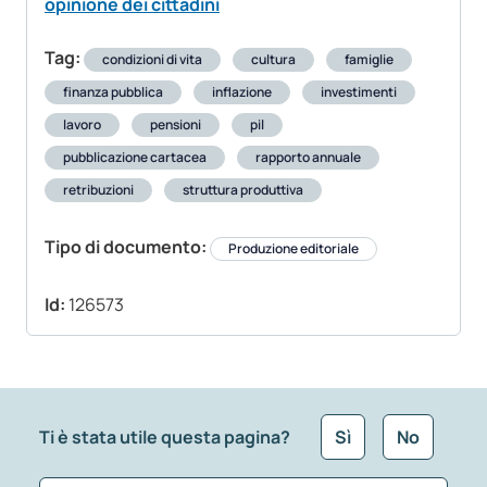
opinione dei cittadini
Tag:
condizioni di vita
cultura
famiglie
finanza pubblica
inflazione
investimenti
lavoro
pensioni
pil
pubblicazione cartacea
rapporto annuale
retribuzioni
struttura produttiva
Tipo di documento:
Produzione editoriale
Id:
126573
Ti è stata utile questa pagina?
Sì
No