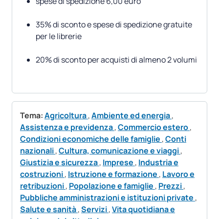
spese di spedizione 6,00 euro
35% di sconto e spese di spedizione gratuite
per le librerie
20% di sconto per acquisti di almeno 2 volumi
Tema:
Agricoltura
,
Ambiente ed energia
,
Assistenza e previdenza
,
Commercio estero
,
Condizioni economiche delle famiglie
,
Conti
nazionali
,
Cultura, comunicazione e viaggi
,
Giustizia e sicurezza
,
Imprese
,
Industria e
costruzioni
,
Istruzione e formazione
,
Lavoro e
retribuzioni
,
Popolazione e famiglie
,
Prezzi
,
Pubbliche amministrazioni e istituzioni private
,
Salute e sanità
,
Servizi
,
Vita quotidiana e