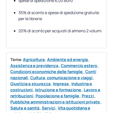
spese di spedizione 6,00 euro
35% di sconto e spese di spedizione gratuite
per le librerie
20% di sconto per acquisti di almeno 2 volumi
Tema:
Agricoltura
,
Ambiente ed energia
,
Assistenza e previdenza
,
Commercio estero
,
Condizioni economiche delle famiglie
,
Conti
nazionali
,
Cultura, comunicazione e viaggi
,
Giustizia e sicurezza
,
Imprese
,
Industria e
costruzioni
,
Istruzione e formazione
,
Lavoro e
retribuzioni
,
Popolazione e famiglie
,
Prezzi
,
Pubbliche amministrazioni e istituzioni private
,
Salute e sanità
,
Servizi
,
Vita quotidiana e