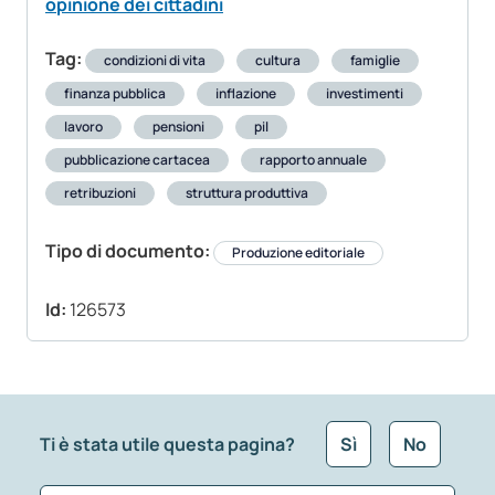
opinione dei cittadini
Tag:
condizioni di vita
cultura
famiglie
finanza pubblica
inflazione
investimenti
lavoro
pensioni
pil
pubblicazione cartacea
rapporto annuale
retribuzioni
struttura produttiva
Tipo di documento:
Produzione editoriale
Id:
126573
Ti è stata utile questa pagina?
Sì
No