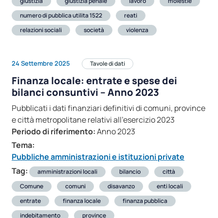
giustizia
giustizia penale
lavoro
molestie
numero di pubblica utilita 1522
reati
relazioni sociali
società
violenza
24 Settembre 2025
Tavole di dati
Finanza locale: entrate e spese dei
bilanci consuntivi – Anno 2023
Pubblicati i dati finanziari definitivi di comuni, province
e città metropolitane relativi all’esercizio 2023
Periodo di riferimento:
Anno 2023
Tema:
Pubbliche amministrazioni e istituzioni private
Tag:
amministrazioni locali
bilancio
città
Comune
comuni
disavanzo
enti locali
entrate
finanza locale
finanza pubblica
indebitamento
province