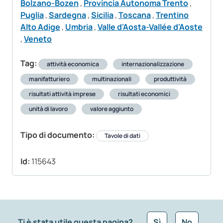
Bolzano-Bozen
,
Provincia Autonoma Trento
,
Puglia
,
Sardegna
,
Sicilia
,
Toscana
,
Trentino
Alto Adige
,
Umbria
,
Valle d'Aosta-Vallée d'Aoste
,
Veneto
Tag:
attività economica
internazionalizzazione
manifatturiero
multinazionali
produttività
risultati attività imprese
risultati economici
unità di lavoro
valore aggiunto
Tipo di documento:
Tavole di dati
Id:
115643
Ti è stata utile questa pagina?
Sì
No