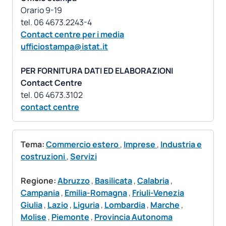
Orario 9-19
Contact centre per i media
ufficiostampa@istat.it
PER FORNITURA DATI ED ELABORAZIONI
Contact Centre
contact centre
Tema:
Commercio estero
,
Imprese
,
Industria e
costruzioni
,
Servizi
Regione:
Abruzzo
,
Basilicata
,
Calabria
,
Campania
,
Emilia-Romagna
,
Friuli-Venezia
Giulia
,
Lazio
,
Liguria
,
Lombardia
,
Marche
,
Molise
,
Piemonte
,
Provincia Autonoma