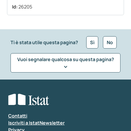
Id:
26205
Ti è stata utile questa pagina?
Sì
No
Vuoi segnalare qualcosa su questa pagina?
Che tipo di commento vuoi lasciare?
*
Seleziona la tipologia della segnalazione
Inserisci il tuo commento
*
Contatti
Iscriviti a IstatNewsletter
Privacy