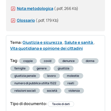
Nota metodologica
(.pdf, 266 Kb)
Glossario
(.pdf, 179 Kb)
Tema:
Giustizia e sicurezza
,
Salute e sanità
,
Vita quotidiana e opinione dei cittadini
Tag:
coppie
covid
denunce
donna
famiglie
genere
giustizia
giustizia penale
lavoro
molestie
numero di pubblica utilita 1522
reati
relazioni sociali
società
violenza
Tipo di documento:
Tavole di dati