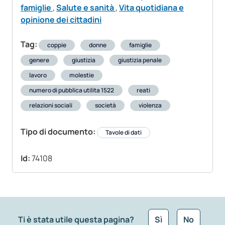
famiglie
,
Salute e sanità
,
Vita quotidiana e
opinione dei cittadini
Tag:
coppie
donne
famiglie
genere
giustizia
giustizia penale
lavoro
molestie
numero di pubblica utilita 1522
reati
relazioni sociali
società
violenza
Tipo di documento:
Tavole di dati
Id:
74108
Ti è stata utile questa pagina?
Sì
No