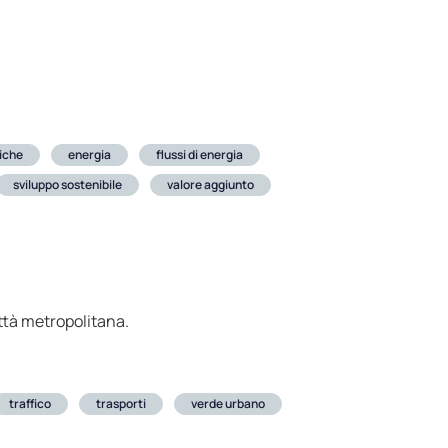
iche
energia
flussi di energia
sviluppo sostenibile
valore aggiunto
ttà metropolitana.
traffico
trasporti
verde urbano