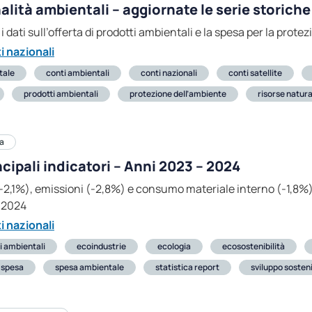
alità ambientali – aggiornate le serie storiche
a i dati sull’offerta di prodotti ambientali e la spesa per la pr
i nazionali
tale
conti ambientali
conti nazionali
conti satellite
prodotti ambientali
protezione dell’ambiente
risorse natura
a
ipali indicatori – Anni 2023 – 2024
-2,1%), emissioni (-2,8%) e consumo materiale interno (-1,8%)
 2024
i nazionali
i ambientali
ecoindustrie
ecologia
ecosostenibilità
spesa
spesa ambientale
statistica report
sviluppo sosteni