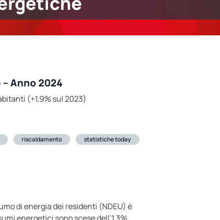
nergetiche
o – Anno 2024
abitanti (+1,9% sul 2023)
riscaldamento
statistiche today
nsumo di energia dei residenti (NDEU) è
nsumi energetici sono scese dell’1,3%