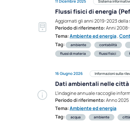
11 Dicembre 2025
Sistema informativ
Flussi fisici di energia (P
Aggiornati gli anni 2019-2023 della s
Periodo di riferimento:
Anni 2008
Tema:
Ambiente ed energia
,
Cont
Tag:
ambiente
contabilità
flussi di materia
flussi fisici
16 Giugno 2026
Informazioni sulla ril
Dati ambientali nelle città
L'indagine annuale raccoglie inform
Periodo di riferimento:
Anno 2025
Tema:
Ambiente ed energia
Tag:
acqua
ambiente
città