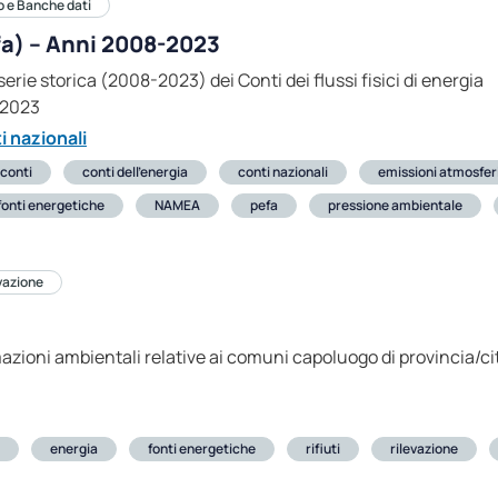
o e Banche dati
efa) – Anni 2008-2023
erie storica (2008-2023) dei Conti dei flussi fisici di energia
-2023
i nazionali
conti
conti dell’energia
conti nazionali
emissioni atmosfer
fonti energetiche
NAMEA
pefa
pressione ambientale
evazione
azioni ambientali relative ai comuni capoluogo di provincia/ci
energia
fonti energetiche
rifiuti
rilevazione