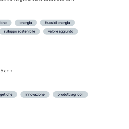
iche
energia
flussi di energia
sviluppo sostenibile
valore aggiunto
 5 anni
rgetiche
innovazione
prodotti agricoli