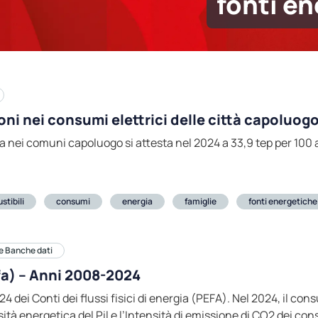
fonti e
ni nei consumi elettrici delle città capoluog
ca nei comuni capoluogo si attesta nel 2024 a 33,9 tep per 100 
tibili
consumi
energia
famiglie
fonti energetiche
e Banche dati
efa) – Anni 2008-2024
4 dei Conti dei flussi fisici di energia (PEFA). Nel 2024, il co
ità energetica del Pil e l’Intensità di emissione di CO2 dei co