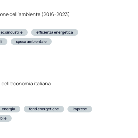
otezione dell’ambiente (2016-2023)
ecoindustrie
efficienza energetica
li
spesa ambientale
 dell'economia italiana
energia
fonti energetiche
imprese
bile