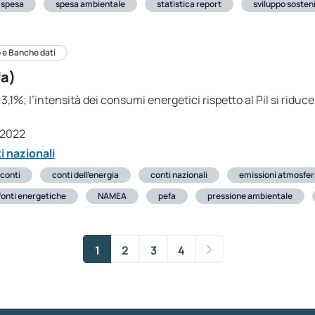
spesa
spesa ambientale
statistica report
sviluppo sosteni
 e Banche dati
fa)
3,1%; l’intensità dei consumi energetici rispetto al Pil si riduce
-2022
i nazionali
conti
conti dell’energia
conti nazionali
emissioni atmosfer
fonti energetiche
NAMEA
pefa
pressione ambientale
1
2
3
4