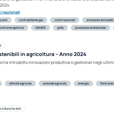
-2024
i nazionali
conti
conti dell’energia
conti nazionali
emissioni atmosfer
fonti energetiche
NAMEA
pefa
pressione ambientale
a
tenibili in agricoltura – Anno 2024
e ha introdotto innovazioni produttive o gestionali negli ultimi
attività agricola
aziende agricole
energia
fonti ene
o e Banche dati