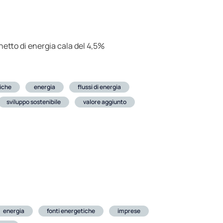
 netto di energia cala del 4,5%
iche
energia
flussi di energia
sviluppo sostenibile
valore aggiunto
energia
fonti energetiche
imprese