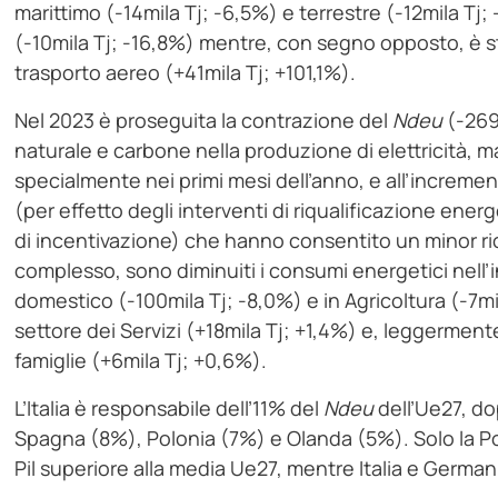
marittimo (-14mila Tj; -6,5%) e terrestre (-12mila Tj
(-10mila Tj; -16,8%) mentre, con segno opposto, è sta
trasporto aereo (+41mila Tj; +101,1%).
Nel 2023 è proseguita la contrazione del
Ndeu
(‑269m
naturale e carbone nella produzione di elettricità, 
specialmente nei primi mesi dell’anno, e all’increment
(per effetto degli interventi di riqualificazione ener
di incentivazione) che hanno consentito un minor rico
complesso, sono diminuiti i consumi energetici nell’i
domestico (‑100mila Tj; -8,0%) e in Agricoltura (‑7m
settore dei Servizi (+18mila Tj; +1,4%) e, leggerment
famiglie (+6mila Tj; +0,6%).
L’Italia è responsabile dell’11% del
Ndeu
dell’Ue27, d
Spagna (8%), Polonia (7%) e Olanda (5%). Solo la Po
Pil superiore alla media Ue27, mentre Italia e Germania