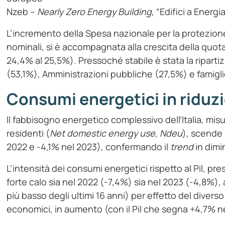
Nzeb –
Nearly Zero Energy Building
, “Edifici a Energi
L’incremento della Spesa nazionale per la protezione
nominali, si è accompagnata alla crescita della quota 
24,4% al 25,5%). Pressoché stabile è stata la riparti
(53,1%), Amministrazioni pubbliche (27,5%) e famigl
Consumi energetici in riduz
Il fabbisogno energetico complessivo dell’Italia, mi
residenti (
Net domestic energy use
,
Ndeu
), scende 
2022 e ‑4,1% nel 2023), confermando il
trend
in dimi
L’intensità dei consumi energetici rispetto al Pil, pr
forte calo sia nel 2022 (-7,4%) sia nel 2023 (-4,8%), a
più basso degli ultimi 16 anni) per effetto del diverso 
economici, in aumento (con il Pil che segna +4,7% n