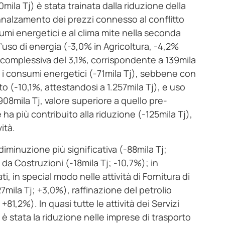
ila Tj) è stata trainata dalla riduzione della
innalzamento dei prezzi connesso al conflitto
umi energetici e al clima mite nella seconda
 l’uso di energia (-3,0% in Agricoltura, -4,2%
e complessiva del 3,1%, corrispondente a 139mila
% i consumi energetici (‑71mila Tj), sebbene con
 (-10,1%, attestandosi a 1.257mila Tj), e uso
08mila Tj, valore superiore a quello pre-
 ha più contribuito alla riduzione (-125mila Tj),
ità.
 diminuzione più significativa (-88mila Tj;
 da Costruzioni (-18mila Tj; -10,7%); in
 in special modo nelle attività di Fornitura di
7mila Tj; +3,0%), raffinazione del petrolio
+81,2%). In quasi tutte le attività dei Servizi
e è stata la riduzione nelle imprese di trasporto