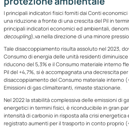
protezione ambientale
I principali indicatori fisici forniti dai Conti econo
una riduzione a fronte di una crescita del Pil in term
principali indicatori economici ed ambientali, deno
decoupling
),va nella direzione di una minore pressi
Tale disaccoppiamento risulta assoluto nel 2023, dove 
Consumo di energia delle unità residenti diminuisce de
riducono del 5,3% e il Consumo materiale interno flet
Pil del +4,7%, si è accompagnata una decrescita per 
disaccoppiamento del Consumo materiale interno (+1
Emissioni di gas climalteranti, rimaste stazionarie.
Nel 2022 la stabilità complessiva delle emissioni di
energetici in termini fisici, è riconducibile in gran p
intensità di carbonio in risposta alla crisi energetica 
registrato aumenti per il trasporto in conto proprio 