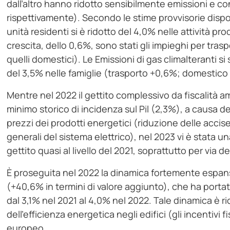
dall’altro hanno ridotto sensibilmente emissioni e c
rispettivamente). Secondo le stime provvisorie dispon
unità residenti si è ridotto del 4,0% nelle attività pr
crescita, dello 0,6%, sono stati gli impieghi per trasp
quelli domestici). Le Emissioni di gas climalteranti si
del 3,5% nelle famiglie (trasporto +0,6%; domestico
Mentre nel 2022 il gettito complessivo da fiscalità a
minimo storico di incidenza sul Pil (2,3%), a causa d
prezzi dei prodotti energetici (riduzione delle accis
generali del sistema elettrico), nel 2023 vi è stata un
gettito quasi al livello del 2021, soprattutto per via d
È proseguita nel 2022 la dinamica fortemente espansi
(+40,6% in termini di valore aggiunto), che ha portat
dal 3,1% nel 2021 al 4,0% nel 2022. Tale dinamica è r
dell’efficienza energetica negli edifici (gli incentiv
europeo