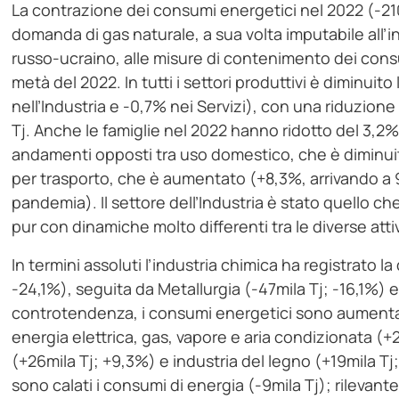
La contrazione dei consumi energetici nel 2022 (‑210m
domanda di gas naturale, a sua volta imputabile all’
russo‑ucraino, alle misure di contenimento dei cons
metà del 2022. In tutti i settori produttivi è diminuito
nell’Industria e ‑0,7% nei Servizi), con una riduzion
Tj. Anche le famiglie nel 2022 hanno ridotto del 3,2
andamenti opposti tra uso domestico, che è diminuito
per trasporto, che è aumentato (+8,3%, arrivando a 9
pandemia). Il settore dell’Industria è stato quello che
pur con dinamiche molto differenti tra le diverse attiv
In termini assoluti l’industria chimica ha registrato la
-24,1%), seguita da Metallurgia (-47mila Tj; -16,1%) e
controtendenza, i consumi energetici sono aumentati,
energia elettrica, gas, vapore e aria condizionata (+2
(+26mila Tj; +9,3%) e industria del legno (+19mila Tj; 
sono calati i consumi di energia (‑9mila Tj); rilevant