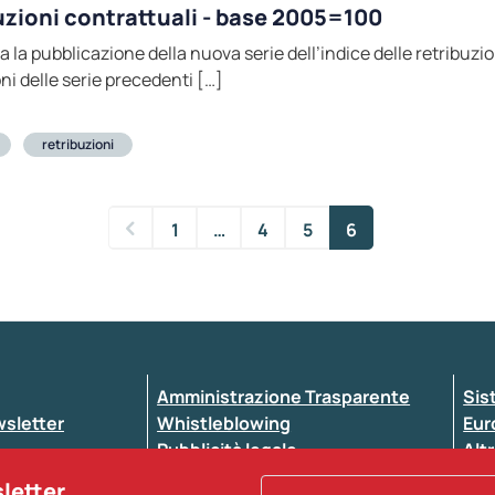
uzioni contrattuali - base 2005=100
via la pubblicazione della nuova serie dell’indice delle retribuz
i delle serie precedenti […]
retribuzioni
1
…
4
5
6
Amministrazione Trasparente
Sis
ewsletter
Whistleblowing
Eur
Pubblicità legale
Altr
ccessibilità
Atti di notifica
sletter