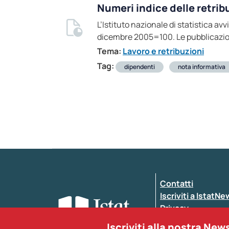
Numeri indice delle retrib
L’Istituto nazionale di statistica av
dicembre 2005=100. Le pubblicazion
Tema:
Lavoro e retribuzioni
Tag:
dipendenti
nota informativa
Contatti
Iscriviti a IstatN
Privacy
Dichiarazione di a
Iscriviti alla nostra New