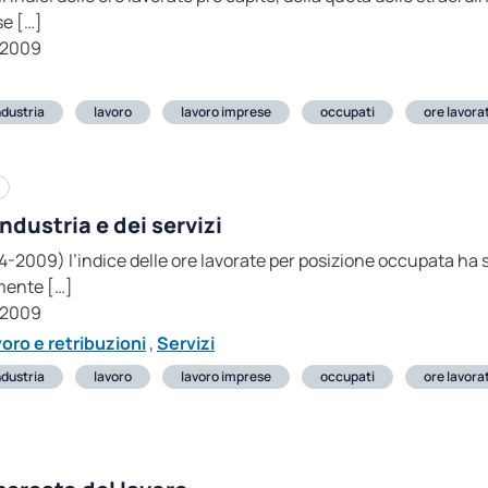
se […]
-2009
ndustria
lavoro
lavoro imprese
occupati
ore lavora
ndustria e dei servizi
-2009) l’indice delle ore lavorate per posizione occupata ha seg
mente […]
-2009
oro e retribuzioni
,
Servizi
ndustria
lavoro
lavoro imprese
occupati
ore lavora