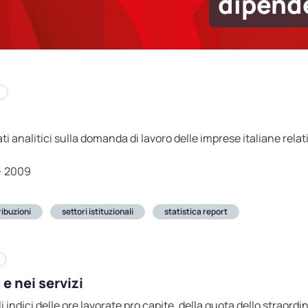
dipend
dati analitici sulla domanda di lavoro delle imprese italiane relat
- 2009
ribuzioni
settori istituzionali
statistica report
 e nei servizi
li indici delle ore lavorate pro capite, della quota dello straord