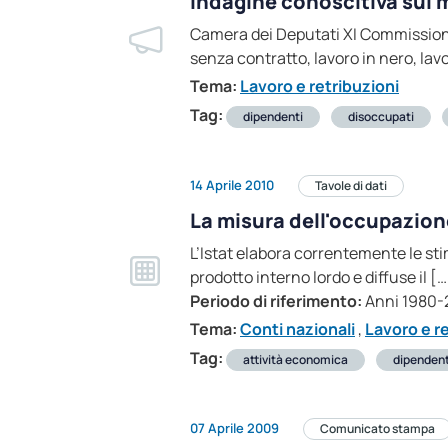
Indagine conoscitiva sul 
Camera dei Deputati XI Commissione
senza contratto, lavoro in nero, lav
Tema:
Lavoro e retribuzioni
Tag:
dipendenti
disoccupati
14 Aprile 2010
Tavole di dati
La misura dell'occupazion
L’Istat elabora correntemente le st
prodotto interno lordo e diffuse il […
Periodo di riferimento:
Anni 1980
Tema:
Conti nazionali
,
Lavoro e r
Tag:
attività economica
dipendent
07 Aprile 2009
Comunicato stampa