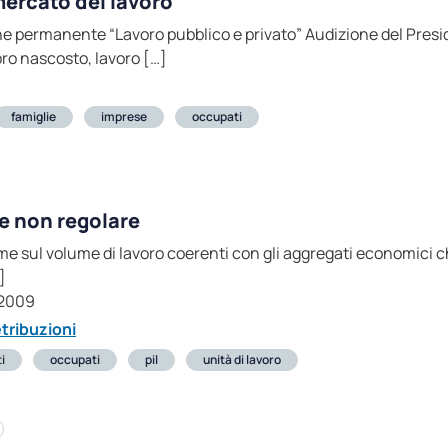
mercato del lavoro
 permanente “Lavoro pubblico e privato” Audizione del Preside
oro nascosto, lavoro […]
famiglie
imprese
occupati
e non regolare
ime sul volume di lavoro coerenti con gli aggregati economici 
]
-2009
etribuzioni
i
occupati
pil
unità di lavoro