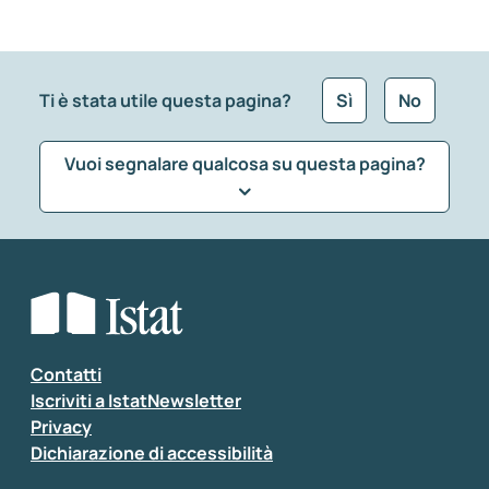
Ti è stata utile questa pagina?
Sì
No
Vuoi segnalare qualcosa su questa pagina?
Che tipo di commento vuoi lasciare?
*
Seleziona la tipologia della segnalazione
Inserisci il tuo commento
*
Contatti
Iscriviti a IstatNewsletter
Privacy
Dichiarazione di accessibilità