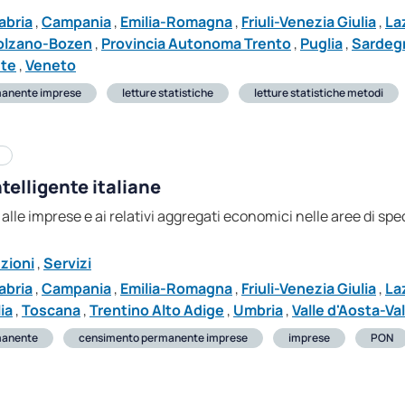
abria
,
Campania
,
Emilia-Romagna
,
Friuli-Venezia Giulia
,
La
olzano-Bozen
,
Provincia Autonoma Trento
,
Puglia
,
Sardeg
ste
,
Veneto
anente imprese
letture statistiche
letture statistiche metodi
telligente italiane
vi alle imprese e ai relativi aggregati economici nelle aree di sp
uzioni
,
Servizi
abria
,
Campania
,
Emilia-Romagna
,
Friuli-Venezia Giulia
,
La
lia
,
Toscana
,
Trentino Alto Adige
,
Umbria
,
Valle d'Aosta-Va
manente
censimento permanente imprese
imprese
PON