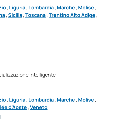
zio
,
Liguria
,
Lombardia
,
Marche
,
Molise
,
na
,
Sicilia
,
Toscana
,
Trentino Alto Adige
,
ecializzazione intelligente
zio
,
Liguria
,
Lombardia
,
Marche
,
Molise
,
llée d'Aoste
,
Veneto