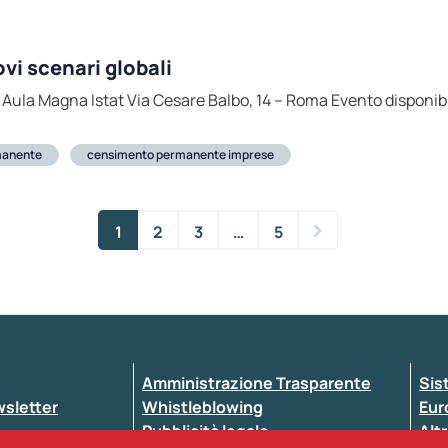
vi scenari globali
ula Magna Istat Via Cesare Balbo, 14 – Roma Evento disponibil
manente
censimento permanente imprese
1
2
3
…
5
Amministrazione Trasparente
Sis
ewsletter
Whistleblowing
Eur
Pubblicità legale
Altr