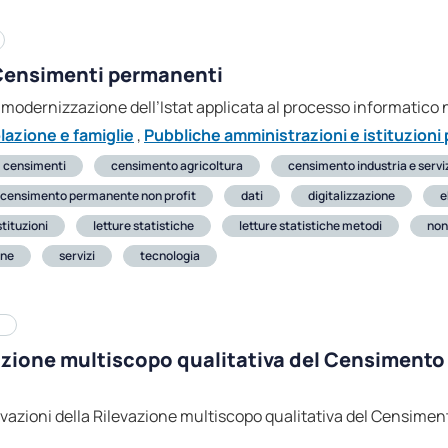
i Censimenti permanenti
di modernizzazione dell’Istat applicata al processo informatic
lazione e famiglie
,
Pubbliche amministrazioni e istituzioni 
censimenti
censimento agricoltura
censimento industria e servi
censimento permanente non profit
dati
digitalizzazione
e
stituzioni
letture statistiche
letture statistiche metodi
non
one
servizi
tecnologia
vazione multiscopo qualitativa del Censimento
novazioni della Rilevazione multiscopo qualitativa del Censim