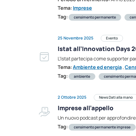
Tema:
Imprese
Tag:
censimento permanente
cen
25 Novembre 2025
Evento
Istat all’Innovation Days 2
L'Istat partecipa come supporter p
Tema:
Ambiente ed energia
,
Cen
Tag:
ambiente
censimento perma
2 Ottobre 2025
News Dati alla mano
Imprese all’appello
Un nuovo podcast per approfondire g
Tag:
censimento permanente imprese