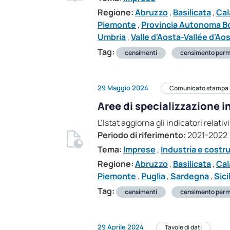
Regione:
Abruzzo
,
Basilicata
,
Cal
Piemonte
,
Provincia Autonoma B
Umbria
,
Valle d'Aosta-Vallée d'Ao
Tag:
censimenti
censimento perm
29 Maggio 2024
Comunicato stampa
Aree di specializzazione in
L’Istat aggiorna gli indicatori relati
Periodo di riferimento:
2021-2022
Tema:
Imprese
,
Industria e costr
Regione:
Abruzzo
,
Basilicata
,
Cal
Piemonte
,
Puglia
,
Sardegna
,
Sici
Tag:
censimenti
censimento per
29 Aprile 2024
Tavole di dati