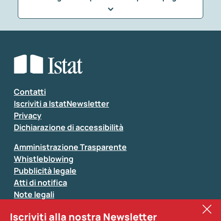
Che tipo di commento vuoi lasciare?
*
Seleziona la tipologia della segnalazione
Inserisci il tuo commento
*
Contatti
Iscriviti a IstatNewsletter
Privacy
Dichiarazione di accessibilità
Amministrazione Trasparente
Whistleblowing
Pubblicità legale
Atti di notifica
Note legali
Sistan
Iscriviti alla nostra Newsletter