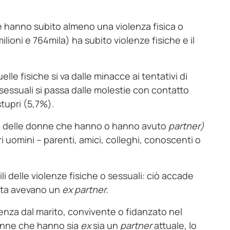
he hanno subito almeno una violenza fisica o
milioni e 764mila) ha subito violenze fisiche e il
elle fisiche si va dalle minacce ai tentativi di
essuali si passa dalle molestie con contatto
stupri (5,7%).
6% delle donne che hanno o hanno avuto
partner)
ri uomini – parenti, amici, colleghi, conoscenti o
li delle violenze fisiche o sessuali: ciò accade
ista avevano un
ex
partner.
enza dal marito, convivente o fidanzato nel
donne che hanno sia
ex
sia un
partner
attuale, lo