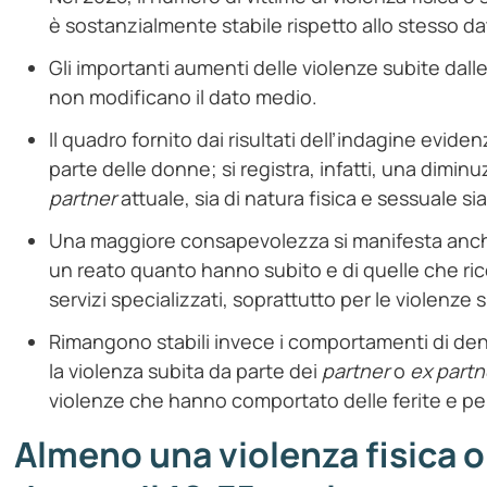
è sostanzialmente stabile rispetto allo stesso dat
Gli importanti aumenti delle violenze subite dal
non modificano il dato medio.
Il quadro fornito dai risultati dell’indagine evi
parte delle donne; si registra, infatti, una dimin
partner
attuale, sia di natura fisica e sessuale 
Una maggiore consapevolezza si manifesta anch
un reato quanto hanno subito e di quelle che rice
servizi specializzati, soprattutto per le violenze
Rimangono stabili invece i comportamenti di de
la violenza subita da parte dei
partner
o
ex
partn
violenze che hanno comportato delle ferite e per c
Almeno una violenza fisica o