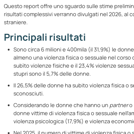
Questo report offre uno sguardo sulle stime prelimina
risultati complessivi verranno divulgati nel 2026, al
straniere.
Principali risultati
Sono circa 6 milioni e 400mila (il 31,9%) le donne
almeno una violenza fisica o sessuale nel corso dell
subìto violenze fisiche e il 23,4% violenze sessual
stupri sono il 5,7% delle donne.
Il 26,5% delle donne ha subito violenza fisica o 
sconosciuti.
Considerando le donne che hanno un
partner
o 
donne vittime di violenza fisica o sessuale nell’a
violenza psicologica (17,9%) e violenza economi
Nel 2025, il numero di vittime di violenza fisica o