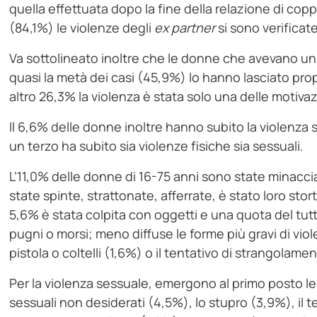
quella effettuata dopo la fine della relazione di copp
(84,1%) le violenze degli
ex
partner
si sono verificat
Va sottolineato inoltre che le donne che avevano u
quasi la metà dei casi (45,9%) lo hanno lasciato pro
altro 26,3% la violenza è stata solo una delle motiva
Il 6,6% delle donne inoltre hanno subito la violenza si
un terzo ha subito sia violenze fisiche sia sessuali.
L’11,0% delle donne di 16-75 anni sono state minaccia
state spinte, strattonate, afferrate, è stato loro storto 
5,6% è stata colpita con oggetti e una quota del tutt
pugni o morsi; meno diffuse le forme più gravi di viol
pistola o coltelli (1,6%) o il tentativo di strangola
Per la violenza sessuale, emergono al primo posto le
sessuali non desiderati (4,5%), lo stupro (3,9%), il t