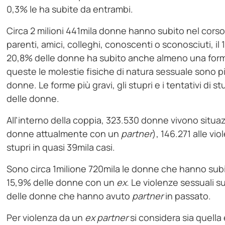
0,3% le ha subite da entrambi.
Circa 2 milioni 441mila donne hanno subito nel corso 
parenti, amici, colleghi, conoscenti o sconosciuti, il 1
20,8% delle donne ha subito anche almeno una forma d
queste le molestie fisiche di natura sessuale sono pi
donne. Le forme più gravi, gli stupri e i tentativi di 
delle donne.
All’interno della coppia, 323.530 donne vivono situazi
donne attualmente con un
partner
), 146.271 alle vi
stupri in quasi 39mila casi.
Sono circa 1milione 720mila le donne che hanno subito
15,9% delle donne con un
ex.
Le violenze sessuali s
delle donne che hanno avuto
partner
in passato.
Per violenza da un
ex
partner
si considera sia quella 