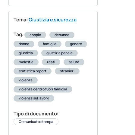
Tema:
Giustizia e sicurezza
Tag:
coppie
denunce
donne
famiglie
genere
giustizia
giustizia penale
molestie
reati
salute
statistica report
stranieri
violenza
violenza dentro fuori famiglia
violenza sul lavoro
Tipo di documento:
Comunicato stampa