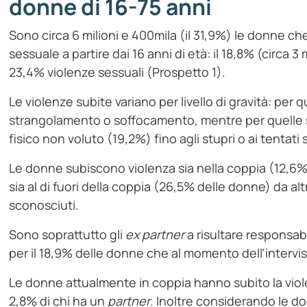
donne di 16-75 anni
Sono circa 6 milioni e 400mila (il 31,9%) le donne c
sessuale a partire dai 16 anni di età: il 18,8% (circa 3 
23,4% violenze sessuali (Prospetto 1).
Le violenze subite variano per livello di gravità: per qu
strangolamento o soffocamento, mentre per quelle s
fisico non voluto (19,2%) fino agli stupri o ai tentati 
Le donne subiscono violenza sia nella coppia (12,
sia al di fuori della coppia (26,5% delle donne) da alt
sconosciuti.
Sono soprattutto gli
ex
partner
a risultare responsabi
per il 18,9% delle donne che al momento dell’interv
Le donne attualmente in coppia hanno subito la viol
2,8% di chi ha un
partner
. Inoltre considerando le 