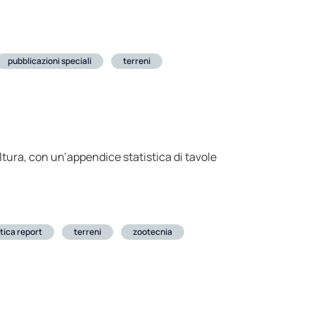
pubblicazioni speciali
terreni
ltura, con un’appendice statistica di tavole
stica report
terreni
zootecnia