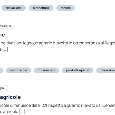
rilevazione
silvicoltura
terreni
levazione
ie
li coltivazioni legnose agrarie è svolta in ottemperanza al Re
e […]
commercio
fitosanitari
prodotti agricoli
rilevazion
mpa
 agricole
ricole diminuisce del 9,2% rispetto a quanto rilevato dal Censi
e agricole […]