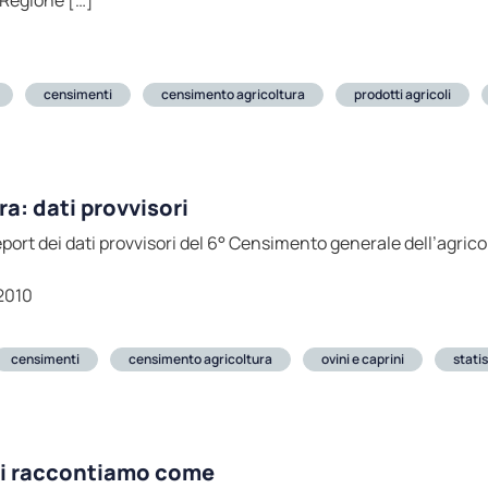
 Regione […]
censimenti
censimento agricoltura
prodotti agricoli
a: dati provvisori
eport dei dati provvisori del 6° Censimento generale dell’agrico
2010
censimenti
censimento agricoltura
ovini e caprini
stati
 ti raccontiamo come