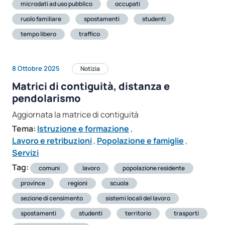
microdati ad uso pubblico
occupati
ruolo familiare
spostamenti
studenti
tempo libero
traffico
8 Ottobre 2025
Notizia
Matrici di contiguità, distanza e
pendolarismo
Aggiornata la matrice di contiguità
Tema:
Istruzione e formazione
,
Lavoro e retribuzioni
,
Popolazione e famiglie
,
Servizi
Tag:
comuni
lavoro
popolazione residente
province
regioni
scuola
sezione di censimento
sistemi locali del lavoro
spostamenti
studenti
territorio
trasporti