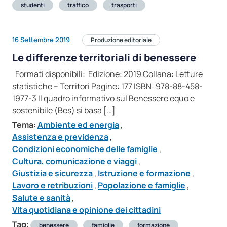
studenti
traffico
trasporti
16 Settembre 2019
Produzione editoriale
Le differenze territoriali di benessere
Formati disponibili: Edizione: 2019 Collana: Letture
statistiche – Territori Pagine: 177 ISBN: 978-88-458-
1977-3 Il quadro informativo sul Benessere equo e
sostenibile (Bes) si basa […]
Tema:
Ambiente ed energia
,
Assistenza e previdenza
,
Condizioni economiche delle famiglie
,
Cultura, comunicazione e viaggi
,
Giustizia e sicurezza
,
Istruzione e formazione
,
Lavoro e retribuzioni
,
Popolazione e famiglie
,
Salute e sanità
,
Vita quotidiana e opinione dei cittadini
Tag:
benessere
famiglie
formazione