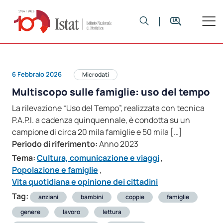
6 Febbraio 2026
Microdati
Multiscopo sulle famiglie: uso del tempo
La rilevazione “Uso del Tempo”, realizzata con tecnica
P.A.P.I. a cadenza quinquennale, è condotta su un
campione di circa 20 mila famiglie e 50 mila […]
Periodo di riferimento:
Anno 2023
Tema:
Cultura, comunicazione e viaggi
,
Popolazione e famiglie
,
Vita quotidiana e opinione dei cittadini
Tag:
anziani
bambini
coppie
famiglie
genere
lavoro
lettura