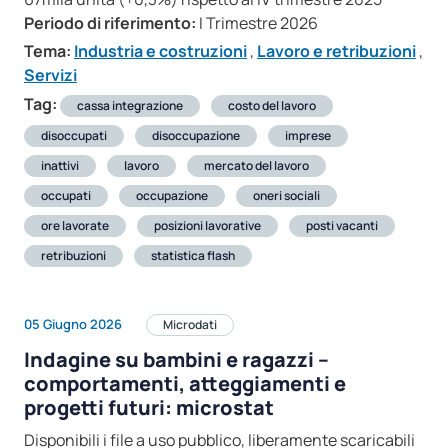
Periodo di riferimento:
I Trimestre 2026
Tema:
Industria e costruzioni
,
Lavoro e retribuzioni
,
Servizi
Tag:
cassa integrazione
costo del lavoro
disoccupati
disoccupazione
imprese
inattivi
lavoro
mercato del lavoro
occupati
occupazione
oneri sociali
ore lavorate
posizioni lavorative
posti vacanti
retribuzioni
statistica flash
05 Giugno 2026
Microdati
Indagine su bambini e ragazzi –
comportamenti, atteggiamenti e
progetti futuri: microstat
Disponibili i file a uso pubblico, liberamente scaricabili