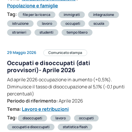
Popolazione e famiglie
Tag:
file per la ricerca
immigrati
integrazione
istruzione
lavoro
occupati
scuola
stranieri
studenti
tempo libero
29 Maggio 2026
Comunicato stampa
Occupati e disoccupati (dati
provvisori)- Aprile 2026
Ad aprile 2026 occupazione in aumento (+0,5%).
Diminuisce il tasso di disoccupazione al 5,1% (-0,1 punti
percentuali)
Periodo di riferimento:
Aprile 2026
Tema:
Lavoro e retribuzioni
Tag:
disoccupati
lavoro
occupati
occupati e disoccupati
statistica flash