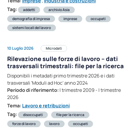
Tema:
Imprese
,
Industria e costruzioni
Tag:
addetti
archivio Asia
demografia di impresa
imprese
occupati
sistemi locali del lavoro
10 Luglio 2026
Microdati
Rilevazione sulle forze di lavoro – dati
trasversali trimestrali: file per la ricerca
Disponibili i metadati primo trimestre 2026 e i dati
trasversali 'Moduli ad Hoc' anno 2024
Periodo di riferimento:
I trimestre 2009 - I trimestre
2026
Tema:
Lavoro e retribuzioni
Tag:
disoccupati
file per la ricerca
forze di lavoro
lavoro
occupati