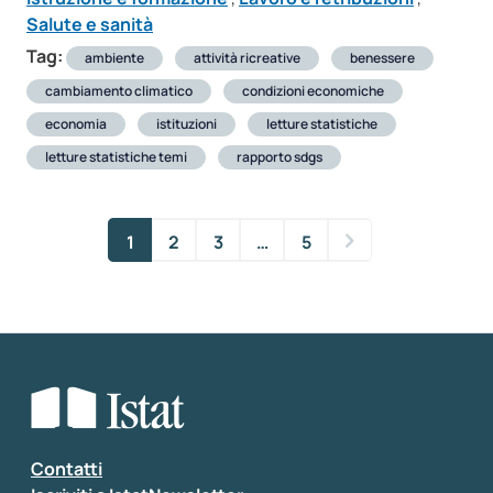
Salute e sanità
Tag:
ambiente
attività ricreative
benessere
cambiamento climatico
condizioni economiche
economia
istituzioni
letture statistiche
letture statistiche temi
rapporto sdgs
1
2
3
…
5
Contatti