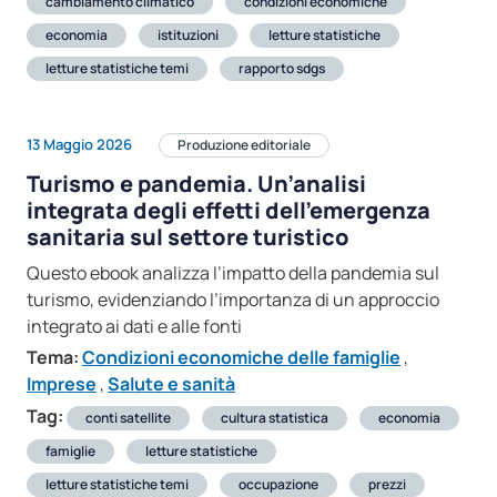
cambiamento climatico
condizioni economiche
economia
istituzioni
letture statistiche
letture statistiche temi
rapporto sdgs
13 Maggio 2026
Produzione editoriale
Turismo e pandemia. Un’analisi
integrata degli effetti dell’emergenza
sanitaria sul settore turistico
Questo ebook analizza l’impatto della pandemia sul
turismo, evidenziando l’importanza di un approccio
integrato ai dati e alle fonti
Tema:
Condizioni economiche delle famiglie
,
Imprese
,
Salute e sanità
Tag:
conti satellite
cultura statistica
economia
famiglie
letture statistiche
letture statistiche temi
occupazione
prezzi