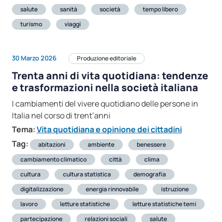
salute
sanità
società
tempo libero
turismo
viaggi
30 Marzo 2026
Produzione editoriale
Trenta anni di vita quotidiana: tendenze
e trasformazioni nella società italiana
I cambiamenti del vivere quotidiano delle persone in
Italia nel corso di trent’anni
Tema:
Vita quotidiana e opinione dei cittadini
Tag:
abitazioni
ambiente
benessere
cambiamento climatico
città
clima
cultura
cultura statistica
demografia
digitalizzazione
energia rinnovabile
istruzione
lavoro
letture statistiche
letture statistiche temi
partecipazione
relazioni sociali
salute