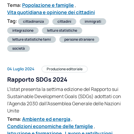
Tema:
Popolazione e famiglie
,
Vita quotidiana e opinione dei cittadini
Tag:
cittadinanza
cittadini
immigrati
integrazione
letture statistiche
letture statistiche temi
persone straniere
società
04 Luglio 2024
Produzione editoriale
Rapporto SDGs 2024
L’Istat presenta la settima edizione del Rapporto sui
Sustainable Development Goals (SDGs) adottati con
l’Agenda 2030 dall’Assemblea Generale delle Nazioni
Unite
Tema:
Ambiente ed energia
,
Condizioni economiche delle famiglie
,
Istruzione e formazione
,
Lavoro e retribuzioni
,