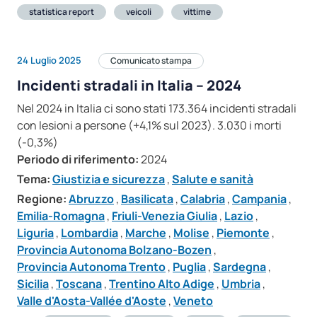
statistica report
veicoli
vittime
24 Luglio 2025
Comunicato stampa
Incidenti stradali in Italia – 2024
Nel 2024 in Italia ci sono stati 173.364 incidenti stradali
con lesioni a persone (+4,1% sul 2023). 3.030 i morti
(-0,3%)
Periodo di riferimento:
2024
Tema:
Giustizia e sicurezza
,
Salute e sanità
Regione:
Abruzzo
,
Basilicata
,
Calabria
,
Campania
,
Emilia-Romagna
,
Friuli-Venezia Giulia
,
Lazio
,
Liguria
,
Lombardia
,
Marche
,
Molise
,
Piemonte
,
Provincia Autonoma Bolzano-Bozen
,
Provincia Autonoma Trento
,
Puglia
,
Sardegna
,
Sicilia
,
Toscana
,
Trentino Alto Adige
,
Umbria
,
Valle d'Aosta-Vallée d'Aoste
,
Veneto