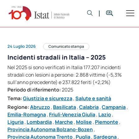
24 Luglio 2026
Comunicato stampa
Incidenti stradali in Italia – 2025
Nel 2025 si sono verificati in Italia 177.207 incidenti
stradali con lesioni a persone: 2.868 vittime (-5,3%
sull’anno precedente) e 237.822 feriti (+2,2%)
Periodo di riferimento:
2025
Tema:
Giustizia e sicurezza
,
Salute e sanità
Regione:
Abruzzo
,
Basilicata
,
Calabria
,
Campania
,
Emilia-Romagna
,
Friuli-Venezia Giulia
,
Lazio
,
Liguria
,
Lombardia
,
Marche
,
Molise
,
Piemonte
,
Provincia Autonoma Bolzano-Bozen
,
Provincia Autonoma Trento
,
Puglia
,
Sardegna
,