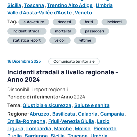
Sicilia
,
Toscana
,
Trentino Alto Adige
,
Umbria
,
Valle d'Aosta-Vallée d'Aoste
,
Veneto
Tag:
autovetture
decessi
feriti
incidenti
incidenti stradali
mortalità
passeggeri
statistica report
veicoli
vittime
16 Dicembre 2025
Comunicato territoriale
Incidenti stradali a livello regionale –
Anno 2024
Disponibili i report regionali
Periodo di riferimento:
Anno 2024
Tema:
Giustizia e sicurezza
,
Salute e sanità
Regione:
Abruzzo
,
Basilicata
,
Calabria
,
Campania
,
Emilia-Romagna
,
Friuli-Venezia Giulia
,
Lazio
,
Liguria
,
Lombardia
,
Marche
,
Molise
,
Piemonte
,
Puglia
,
Sardegna
,
Sicilia
,
Toscana
,
Umbria
,