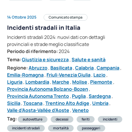
14 Ottobre 2025
Comunicato stampa
Incidenti stradali in Italia
Incidenti stradali 2024: nuovi dati con dettagli
provinciali e strade meglio classificate
Periodo di riferimento:
2024
Tema:
Giustizia e sicurezza
,
Salute e sanità
Regione:
Abruzzo
,
Basilicata
,
Calabria
,
Campania
,
Emilia-Romagna
,
Friuli-Venezia Giulia
,
Lazio
,
Liguria
,
Lombardia
,
Marche
,
Molise
,
Piemonte
,
Provincia Autonoma Bolzano-Bozen
,
Provincia Autonoma Trento
,
Puglia
,
Sardegna
,
Sicilia
,
Toscana
,
Trentino Alto Adige
,
Umbria
,
Valle d'Aosta-Vallée d'Aoste
,
Veneto
Tag:
autovetture
decessi
feriti
incidenti
incidenti stradali
mortalità
passeggeri