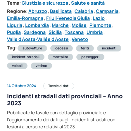
Tema:
Giustizia e sicurezza
,
Salute e sanità
Regione:
Abruzzo
,
Basilicata
,
Calabria
,
Campania
,
Emilia-Romagna
,
Friuli-Venezia Giulia
,
Lazio
,
Liguria
,
Lombardia
,
Marche
,
Molise
,
Piemonte
,
Puglia
,
Sardegna
,
Sicilia
,
Toscana
,
Umbria
,
Valle d'Aosta-Vallée d'Aoste
,
Veneto
Tag:
autovetture
decessi
feriti
incidenti
incidenti stradali
mortalità
passeggeri
veicoli
vittime
14 Ottobre 2024
Tavole di dati
Incidenti stradali dati provinciali – Anno
2023
Pubblicate le tavole con dettaglio provinciale e
l'aggiornamento dei dati sugli incidenti stradali con
lesioni a persone relativi al 2023