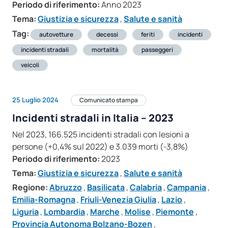
Periodo di riferimento:
Anno 2023
Tema:
Giustizia e sicurezza
,
Salute e sanità
Tag:
autovetture
decessi
feriti
incidenti
incidenti stradali
mortalità
passeggeri
veicoli
25 Luglio 2024
Comunicato stampa
Incidenti stradali in Italia – 2023
Nel 2023, 166.525 incidenti stradali con lesioni a
persone (+0,4% sul 2022) e 3.039 morti (-3,8%)
Periodo di riferimento:
2023
Tema:
Giustizia e sicurezza
,
Salute e sanità
Regione:
Abruzzo
,
Basilicata
,
Calabria
,
Campania
,
Emilia-Romagna
,
Friuli-Venezia Giulia
,
Lazio
,
Liguria
,
Lombardia
,
Marche
,
Molise
,
Piemonte
,
Provincia Autonoma Bolzano-Bozen
,