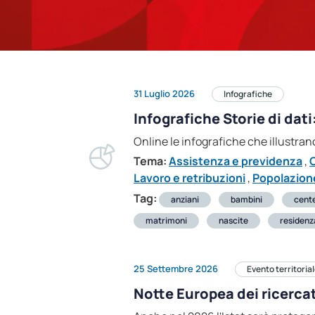
31 Luglio 2026
Infografiche
Infografiche Storie di dati:
Online le infografiche che illustrano
Tema:
Assistenza e previdenza
,
C
Lavoro e retribuzioni
,
Popolazione
Tag:
anziani
bambini
cent
matrimoni
nascite
residenz
25 Settembre 2026
Evento territoria
Notte Europea dei ricerca