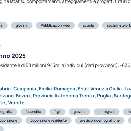
dagine Istat su comportamenti, atteggiamenti e progetti futuri di 
ia
giovani
Pubblicazioni web
scuola
social network
Anno 2025
idente è di 58 milioni 943mila individui (dati provvisori), -636
abria
,
Campania
,
Emilia-Romagna
,
Friuli-Venezia Giulia
,
La
olzano-Bozen
,
Provincia Autonoma Trento
,
Puglia
,
Sardeg
ste
,
Veneto
ografia
fecondità
figli
giovani
immigrati
i
opolazione
popolazione residente
previsioni demografiche