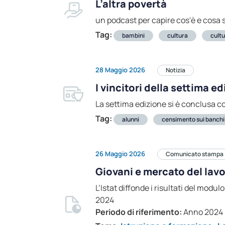
L’altra povertà
un podcast per capire cos'è e cosa 
Tag:
bambini
cultura
cultu
28 Maggio 2026
Notizia
I vincitori della settima 
La settima edizione si è conclusa con
Tag:
alunni
censimento sui banchi 
26 Maggio 2026
Comunicato stampa
Giovani e mercato del lav
L’Istat diffonde i risultati del modu
2024
Periodo di riferimento:
Anno 2024