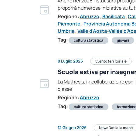
Anche nel 2026 l'Istat sarà protagoni
proporrà numerose iniziative su tutto
Regione:
Abruzzo
,
Basilicata
,
Cal
Piemonte
,
Provincia Autonoma B
Umbria
,
Valle d'Aosta-Vallée d'Ao
Tag:
cultura statistica
giovani
8 Luglio 2026
Evento territoriale
Scuola estiva per insegnan
La Mathesis, in collaborazione con l’
classe
Regione:
Abruzzo
Tag:
cultura statistica
formazion
12 Giugno 2026
News Dati alla mano