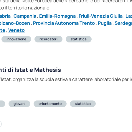
sta della Notte Europea delle Ricercatrici e dei Ricercatori. L'
 il territorio nazionale
abria
,
Campania
,
Emilia-Romagna
,
Friuli-Venezia Giulia
,
La
olzano-Bozen
,
Provincia Autonoma Trento
,
Puglia
,
Sardeg
ste
,
Veneto
innovazione
ricercatori
statistica
ti di Istat e Mathesis
Istat, organizza la scuola estiva a carattere laboratoriale per in
e
giovani
orientamento
statistica