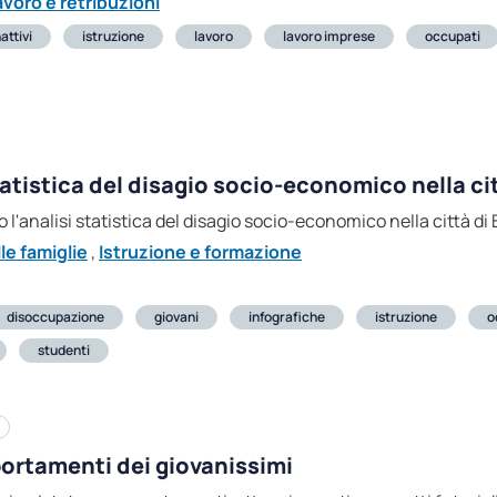
avoro e retribuzioni
nattivi
istruzione
lavoro
lavoro imprese
occupati
statistica del disagio socio-economico nella ci
o l'analisi statistica del disagio socio-economico nella città di
e famiglie
,
Istruzione e formazione
disoccupazione
giovani
infografiche
istruzione
o
studenti
portamenti dei giovanissimi