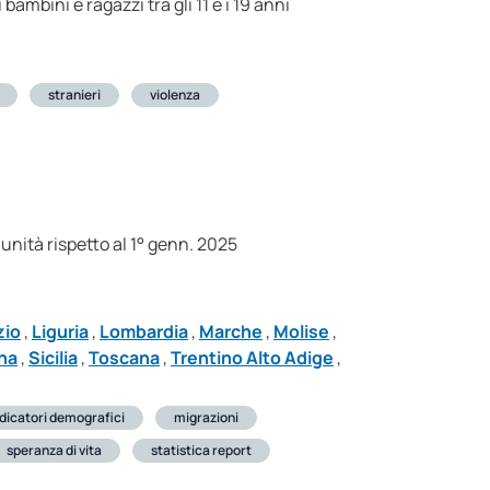
bambini e ragazzi tra gli 11 e i 19 anni
stranieri
violenza
 unità rispetto al 1° genn. 2025
zio
,
Liguria
,
Lombardia
,
Marche
,
Molise
,
na
,
Sicilia
,
Toscana
,
Trentino Alto Adige
,
ndicatori demografici
migrazioni
speranza di vita
statistica report