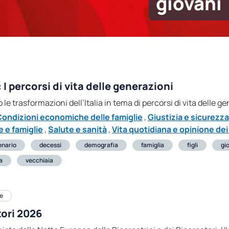
giovani
 I percorsi di vita delle generazioni
 le trasformazioni dell’Italia in tema di percorsi di vita delle g
ondizioni economiche delle famiglie
,
Giustizia e sicurezza
 e famiglie
,
Salute e sanità
,
Vita quotidiana e opinione dei 
enario
decessi
demografia
famiglia
figli
gi
a
vecchiaia
le
tori 2026