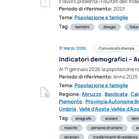
Il lavoro presenta i risultati dell’In
Periodo di riferimento:
2023
Tema:
Popolazione e famiglie
Tag:
bambini
disagio
fiduc
31 Marzo 2026
Comunicato stampa
Indicatori demografici – 
Al 1° gennaio 2026 la popolazione res
Periodo di riferimento:
Anno 2025
Tema:
Popolazione e famiglie
Regione:
Abruzzo
,
Basilicata
,
Cal
Piemonte
,
Provincia Autonoma B
Umbria
,
Valle d'Aosta-Vallée d'Ao
Tag:
anagrafe
anziani
dem
nascite
persone straniere
p
stranieri
trasferimenti di residenza