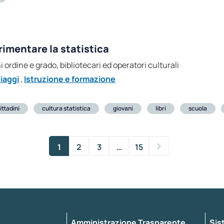
imentare la statistica
gni ordine e grado, bibliotecari ed operatori culturali
iaggi
,
Istruzione e formazione
ittadini
cultura statistica
giovani
libri
scuola
1
2
3
…
15
Amministrazione Trasparente
Sis