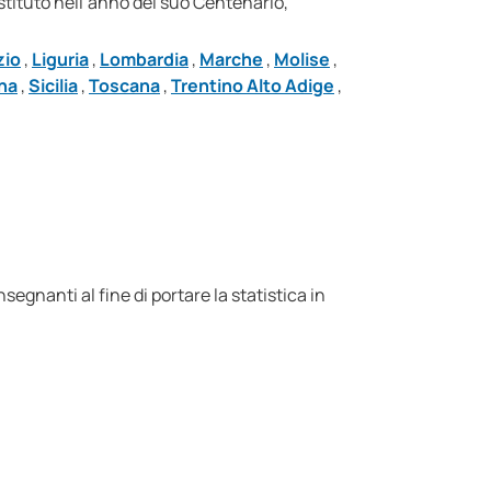
Istituto nell’anno del suo Centenario,
zio
,
Liguria
,
Lombardia
,
Marche
,
Molise
,
na
,
Sicilia
,
Toscana
,
Trentino Alto Adige
,
segnanti al fine di portare la statistica in