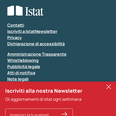
Che tipo di commento vuoi lasciare?
*
Seleziona la tipologia della segnalazione
Inserisci il tuo commento
*
Contatti
Iscriviti a IstatNewsletter
Privacy
Dichiarazione di accessibilità
Amministrazione Trasparente
Whistleblowing
Pubblicità legale
Atti di notifica
Note legali
Sistan
Iscriviti alla nostra Newsletter
Eurostat
*
Tutti i campi sono obbligatori
Gli aggiornamenti di Istat ogni settimana
Altri servizi
Si prega di non fornire dati di natura personale (ad
esempio dati di contatto). Per ogni altra comunicazione
e per richiedere dati, pubblicazioni, file di microdati,