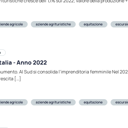
ituristiche cresce dell’1,1% sul 2022; valore della produzione 
iende agricole
aziende agrituristiche
equitazione
escurs
a
Italia - Anno 2022
aumento. Al Sud si consolida l’imprenditoria femminile Nel 2022
rescita […]
iende agricole
aziende agrituristiche
equitazione
escurs