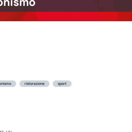
onismo
ionismo
ristorazione
sport