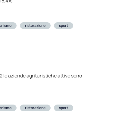
+15,4%
ionismo
ristorazione
sport
 le aziende agrituristiche attive sono
ionismo
ristorazione
sport