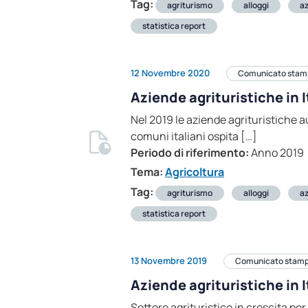
Tag:
agriturismo
alloggi
az
statistica report
12 Novembre 2020
Comunicato stam
Aziende agrituristiche in I
Nel 2019 le aziende agrituristiche a
comuni italiani ospita […]
Periodo di riferimento:
Anno 2019
Tema:
Agricoltura
Tag:
agriturismo
alloggi
az
statistica report
13 Novembre 2019
Comunicato stam
Aziende agrituristiche in I
Settore agrituristico in crescita pe