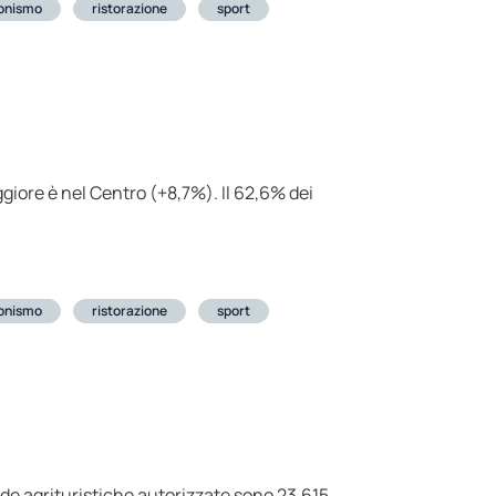
ionismo
ristorazione
sport
ggiore è nel Centro (+8,7%). Il 62,6% dei
ionismo
ristorazione
sport
ende agrituristiche autorizzate sono 23.615