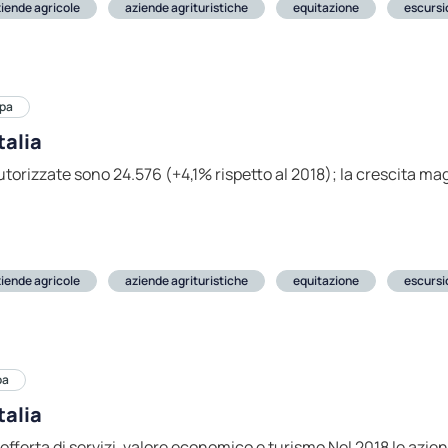
iende agricole
aziende agrituristiche
equitazione
escurs
pa
talia
utorizzate sono 24.576 (+4,1% rispetto al 2018); la crescita ma
iende agricole
aziende agrituristiche
equitazione
escurs
pa
talia
r offerta di servizi, valore economico e turismo Nel 2018 le azi