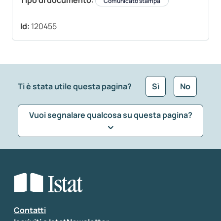
Tipo di documento:
Comunicato stampa
Id:
120455
Ti è stata utile questa pagina?
Sì
No
Vuoi segnalare qualcosa su questa pagina?
Che tipo di commento vuoi lasciare?
*
Seleziona la tipologia della segnalazione
Inserisci il tuo commento
*
Contatti