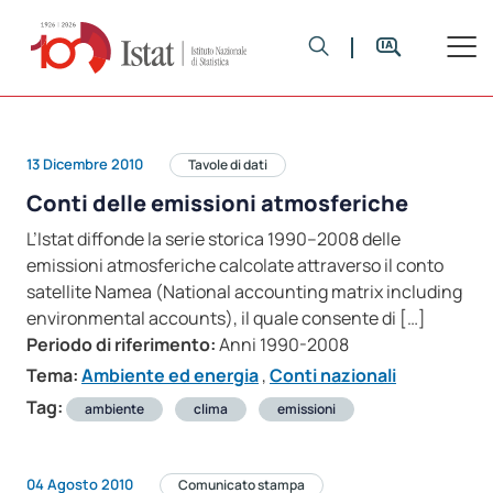
13 Dicembre 2010
Tavole di dati
Conti delle emissioni atmosferiche
L’Istat diffonde la serie storica 1990–2008 delle
emissioni atmosferiche calcolate attraverso il conto
satellite Namea (National accounting matrix including
environmental accounts), il quale consente di […]
Periodo di riferimento:
Anni 1990-2008
Tema:
Ambiente ed energia
,
Conti nazionali
Tag:
ambiente
clima
emissioni
04 Agosto 2010
Comunicato stampa