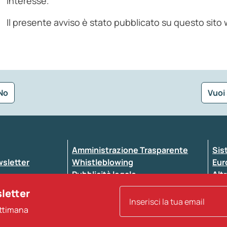
interesse.
Il presente avviso è stato pubblicato su questo sito 
No
Vuoi
Seleziona la tipologia della segnalazione
Amministrazione Trasparente
Sis
ewsletter
Whistleblowing
Eur
Pubblicità legale
Altr
ccessibilità
Atti di notifica
sletter
Note legali
ettimana