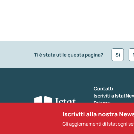
Ti è stata utile questa pagina?
Sì
Che tipo di commento vuoi lasciare?
*
Contatti
Inserisci il tuo commento
*
Iscriviti a IstatN
Privacy
Dichiarazione di a
Iscriviti alla nostra New
Gli aggiornamenti di Istat ogni s