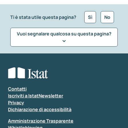
Ti è stata utile questa pagina?
Sì
No
Vuoi segnalare qualcosa su questa pagina?
Che tipo di commento vuoi lasciare?
*
Seleziona la tipologia della segnalazione
Inserisci il tuo commento
*
Contatti
Iscriviti a IstatNewsletter
Privacy
Dichiarazione di accessibilità
Amministrazione Trasparente
Whistleblowing