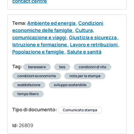
contact centre
Tema:
Ambiente ed energia
,
Condizioni
economiche delle famiglie
,
Cultura,
comunicazione e viaggi
,
Giustizia e sicurezza
,
Istruzione e formazione
,
Lavoro e retribuzioni
,
Popolazione e famiglie
,
Salute e sanità
Tag:
benessere
bes
condizioni di vita
condizioni economiche
nota per la stampa
soddisfazione
sviluppo sostenibile
tempo libero
Tipo di documento:
Comunicato stampa
Id:
26809