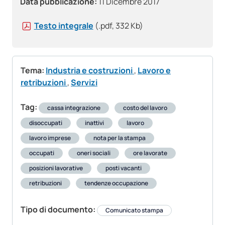
Data pubblicazione:
11 Dicembre 2017
Testo integrale
(.pdf, 332 Kb)
Tema:
Industria e costruzioni
,
Lavoro e
retribuzioni
,
Servizi
Tag:
cassa integrazione
costo del lavoro
disoccupati
inattivi
lavoro
lavoro imprese
nota per la stampa
occupati
oneri sociali
ore lavorate
posizioni lavorative
posti vacanti
retribuzioni
tendenze occupazione
Tipo di documento:
Comunicato stampa