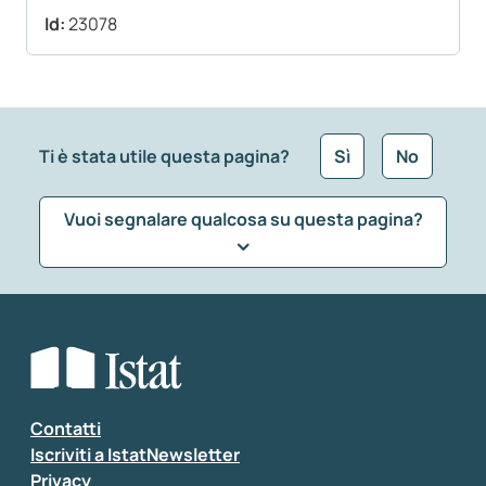
Id:
23078
Ti è stata utile questa pagina?
Sì
No
Vuoi segnalare qualcosa su questa pagina?
Che tipo di commento vuoi lasciare?
*
Seleziona la tipologia della segnalazione
Inserisci il tuo commento
*
Contatti
Iscriviti a IstatNewsletter
Privacy