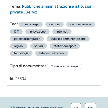
Tema:
Pubbliche amministrazioni e istituzioni
private
,
Servizi
Tag:
banda larga
comuni
comunicazione
ICT
innovazione
internet
personal computer
pubblica amministrazione
regioni
servizi
statistica report
tecnologia
telecomunicazioni
Tipo di documento:
Comunicato stampa
Id:
28504