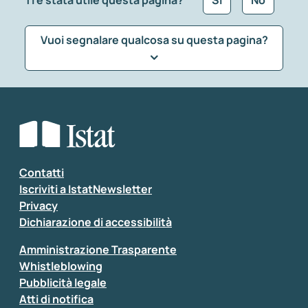
Ti è stata utile questa pagina?
Sì
No
Vuoi segnalare qualcosa su questa pagina?
Che tipo di commento vuoi lasciare?
*
Seleziona la tipologia della segnalazione
Inserisci il tuo commento
*
Contatti
Iscriviti a IstatNewsletter
Privacy
Dichiarazione di accessibilità
Amministrazione Trasparente
Whistleblowing
Pubblicità legale
Atti di notifica