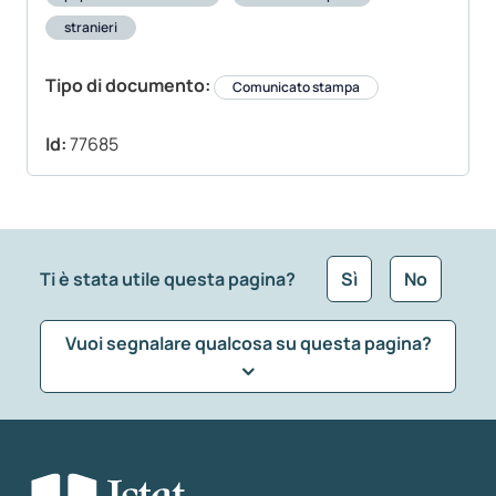
stranieri
Tipo di documento:
Comunicato stampa
Id:
77685
Ti è stata utile questa pagina?
Sì
No
Vuoi segnalare qualcosa su questa pagina?
Che tipo di commento vuoi lasciare?
*
Seleziona la tipologia della segnalazione