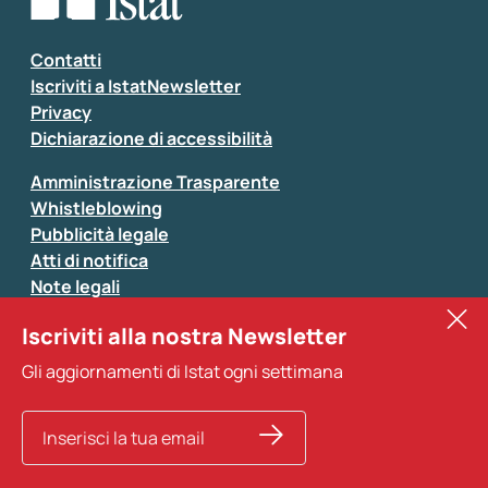
Inserisci il tuo commento
*
Contatti
Iscriviti a IstatNewsletter
Privacy
Dichiarazione di accessibilità
Amministrazione Trasparente
Whistleblowing
Pubblicità legale
Atti di notifica
Note legali
Sistan
Iscriviti alla nostra Newsletter
Eurostat
*
Tutti i campi sono obbligatori
Gli aggiornamenti di Istat ogni settimana
Altri servizi
Si prega di non fornire dati di natura personale (ad
esempio dati di contatto). Per ogni altra comunicazione
e per richiedere dati, pubblicazioni, file di microdati,
ricerche storiche e richieste personalizzate basta