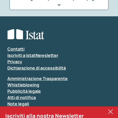
Che tipo di commento vuoi lasciare?
*
Seleziona la tipologia della segnalazione
Inserisci il tuo commento
*
Contatti
Iscriviti a IstatNewsletter
Privacy
Dichiarazione di accessibilità
Amministrazione Trasparente
Whistleblowing
Pubblicità legale
Atti di notifica
Note legali
Sistan
Iscriviti alla nostra Newsletter