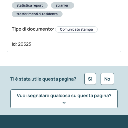
statistica report
stranieri
trasferimenti di residenza
Tipo di documento:
Comunicato stampa
Id:
26523
Ti è stata utile questa pagina?
Sì
No
Vuoi segnalare qualcosa su questa pagina?
Che tipo di commento vuoi lasciare?
*