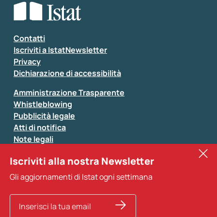
Seleziona la tipologia della segnalazione
Inserisci il tuo commento
*
Contatti
Iscriviti a IstatNewsletter
Privacy
Dichiarazione di accessibilità
Amministrazione Trasparente
Whistleblowing
Pubblicità legale
Atti di notifica
Note legali
Sistan
Iscriviti alla nostra Newsletter
Eurostat
*
Tutti i campi sono obbligatori
Gli aggiornamenti di Istat ogni settimana
Altri servizi
Si prega di non fornire dati di natura personale (ad
esempio dati di contatto). Per ogni altra comunicazione
e per richiedere dati, pubblicazioni, file di microdati,